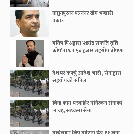
कञ्चनपुरका पत्रकार खेम भण्डारी
पक्राउ
मनिष मिश्रद्वारा ‘शहीद सन्तति वृत्ति
कोष’मा थप ५० हजार सहयोग घोषणा
देशभर कर्फ्यु आदेश जारी , सेनाद्वारा
सहयोगको अपिल
विना काम घरबाहिर ननिस्कन सेनाकाे
आग्रह, सडकमा सेना
दार्चुलामा जिप दुर्घटना हुँदा ११ जना