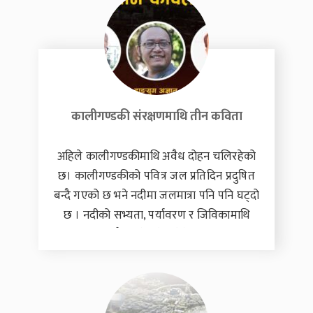
सालमा सुर्खेतको रेडियो भेरीबाट पत्रकारिता सुरू
गरेकी हुन् । त्यसयता रेडियो कान्तिपुर, अन्नपूर्ण
पोष्ट, देशसञ्चार अनलाइन, कान्तिपुर टीभी काम
गरेकी उनी हाल उकालो डटकममा वरिष्ठ
संवाददाताको
कालीगण्डकी संरक्षणमाथि तीन कविता
अहिले कालीगण्डकीमाथि अवैध दोहन चलिरहेको
छ। कालीगण्डकीको पवित्र जल प्रतिदिन प्रदुषित
बन्दै गएको छ भने नदीमा जलमात्रा पनि पनि घट्दो
छ । नदीको सभ्यता, पर्यावरण र जिविकामाथि
गम्भीर संकट पैदा हुने गरि गरिने दोहनका कारण
घाटहरू विस्थापित बनेका छन् । दामोदरकुण्ड-
मुक्तिनाथदेखि कालीगण्डकीसँगै बगी आउने प्रशिद्ध
शालिग्राम शिला डोजरले उत्खनन गरी गिट्टीमा