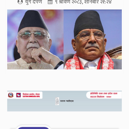
युग दर्पण
९ श्रावण २०८३, शनिबार २१:२४