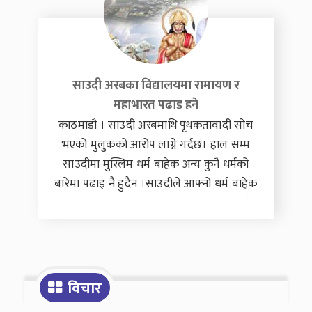
परिणत हुँदैछ । नदीलाई नदीकै बाटो हिँड्न
नदिँदाको परिणाम हामीले भोगिरहेका छौँ । यस्तै
हस्तक्षेप कालीमाथि भइरहने हो भने
साउदी अरबका विद्यालयमा रामायण र
महाभारत पढाइ हुने
काठमाडौ । साउदी अरबमाथि पृथकतावादी सोच
भएको मुलुकको आरोप लाग्ने गर्दछ। हाल सम्म
साउदीमा मुस्लिम धर्म बाहेक अन्य कुनै धर्मको
बारेमा पढाइ नै हुदैन ।साउदीले आफ्नो धर्म बाहेक
अरु धर्म मान्नेहरुलाई ‘अविस्वासी’ भनेर पढाउदै
आएको छ। पछिल्लो समय साउदी अरबले ‘भिजन
२०३०’ सार्वजनिक गरेपछि अन्य धर्मको बारे
आफ्नो विद्यालय पुस्तकमा उल्लेख गर्ने भएको छ।
हिन्दु धर्मग्रन्थ महाभारत र रामायण जस्ता
विचार
कितावबारे साउदी अरबका विद्यालयमा पढाइहुने