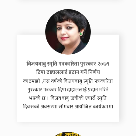
सात उत्कृष्ट कृतिहरूको नाम सार्वजनिक गरेको
हो। सार्वजनिक सूचीमा समावेश कृतिहरूमा छुदेन
काविमोको उपन्यास ‘उरमाल’, रमेश भुसालको
नियात्रा ‘छालबाटो : कैलाशदेखि गङ्गासम्म’, कुमारी
लामाको निबन्ध संग्रह ‘दर्ज्यु संलाप’, मनप्रसाद
सुब्बाको कवितासंग्रह ‘पञ्चतत्त्वको पालाम’, श्रेयज
सुवेदीको कथासंग्रह ‘बहुरूपी’, सुधीर शर्माको
विजयबाबु स्मृति पत्रकारिता पुरस्कार २०७९
दिपा दाहाललाई प्रदान गर्ने निर्णय
काठमाडौं ,यस वर्षको विजयबाबु स्मृति पत्रकारिता
पुरस्कार पत्रकार दिपा दाहाललाई प्रदान गरिने
भएको छ । विजयबाबु खत्रीको एघारौं स्मृति
दिवसको अवसरमा सोमबार आयोजित कार्यक्रममा
नेपाल समाचार केन्द्र प्रालिकी अध्यक्ष लक्ष्मी श्रेष्ठ
खत्रीले पत्रकार दाहाललाई पुरस्कृत गर्ने निर्णय
भएको जानकारी दिइन् । पत्रकार दाहालले २०६२