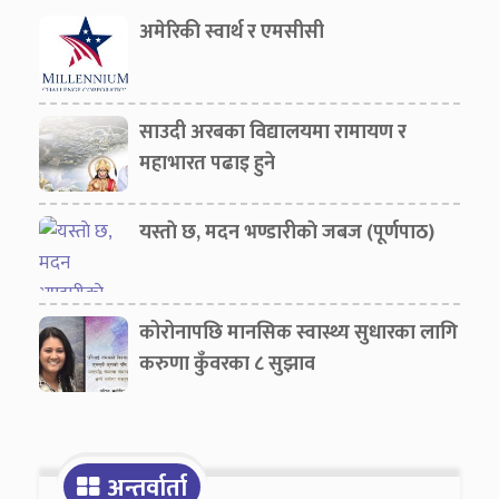
छन्। कुन विषयमा कसरी पढाइ
अमेरिकी स्वार्थ र एमसीसी
साउदी अरबका विद्यालयमा रामायण र
महाभारत पढाइ हुने
यस्ताे छ, मदन भण्डारीकाे जबज (पूर्णपाठ)
कोरोनापछि मानसिक स्वास्थ्य सुधारका लागि
करुणा कुँवरका ८ सुझाव
अन्तर्वार्ता