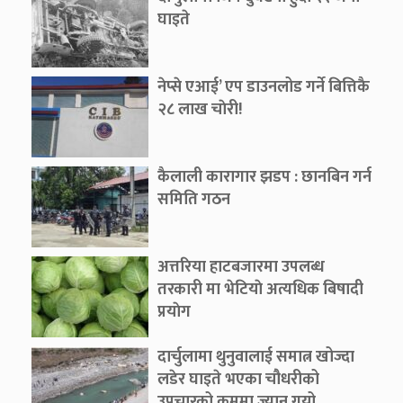
घाइते
नेप्से एआई’ एप डाउनलोड गर्ने बित्तिकै
२८ लाख चाेरी!
कैलाली कारागार झडप : छानबिन गर्न
समिति गठन
अत्तरिया हाटबजारमा उपलब्ध
तरकारी मा भेटियाे अत्यधिक बिषादी
प्रयाेग
दार्चुलामा थुनुवालाई समात्न खोज्दा
लडेर घाइते भएका चौधरीको
उपचारको क्रममा ज्यान गयो