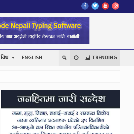
Find
Find
Find
Follow
Us
Us
Us
Us
On
On
On
On
Facebook
Twitter
Youtube
Instagr
िविध
ENGLISH
TRENDING
Secondary
Sidebar