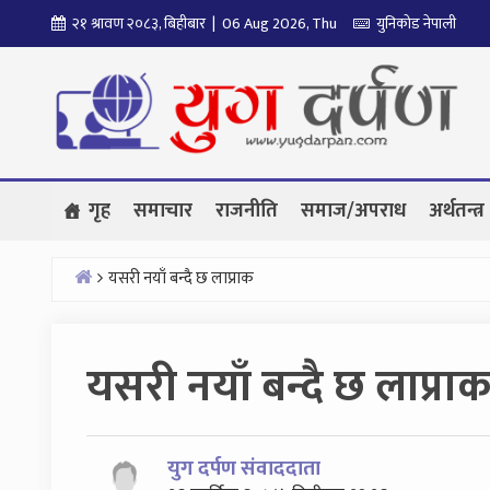
Skip
२१ श्रावण २०८३, बिहीबार | 06 Aug 2026, Thu
युनिकोड नेपाली
to
content
गृह
समाचार
राजनीति
समाज/अपराध
अर्थतन्त्र
यसरी नयाँ बन्दै छ लाप्राक
Home
यसरी नयाँ बन्दै छ लाप्रा
युग दर्पण संवाददाता