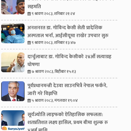
सहमति
९ श्रावण २०८३, शनिबार २१:२४
अनशनरत डा. गोविन्द केसी सेती प्रादेशिक
अस्पताल भर्ना, आईसीयूमा राखेर उपचार सुरु
९ श्रावण २०८३, शनिबार १३:४७
एमाले र नेकपाबीच प्रदेश
अनशनरत
दार्चुलाबाट डा. गोविन्द केसीको २४औँ सत्याग्रह
घोषणा
सरकारमा सहकार्य गर्ने
केसी स
७ श्रावण २०८३, बिहीबार १५:१३
सहमति
अस्पता
आईसीय
पूर्वप्रधानमन्त्री देउवा साउनभित्रै नेपाल फर्कने,
सुरु
जारी गरे विज्ञप्ति
५ श्रावण २०८३, मंगलवार १९:०४
सूर्यज्योति लाइफको ऐतिहासिक सफलता:
शतप्रतिशत लक्ष्य हासिल, प्रथम बीमा शुल्क रु
४अर्ब माथि