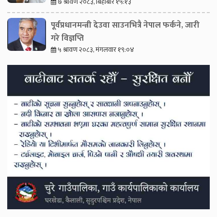
७ श्रावण २०८३, बिहीबार १५:१३
पूर्वप्रधानमन्त्री देउवा साउनभित्रै नेपाल फर्कने, जारी
गरे विज्ञप्ति
५ श्रावण २०८३, मंगलवार १९:०४