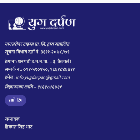
मानसरोवर टाइम्स प्रा. लि. द्वारा सञ्चालित
सूचना विभाग दर्ता नं. ३१११-२०७८/७९
ठेगाना:
धनगढी उ.म.न.पा. – ३, कैलाली
सम्पर्क नं.: ०९१-५९०१५०, ९८६१८४६४११
इमेल:
info.yugdarpan@gmail.com
विज्ञापनका लागि – ९८६१८४६४११
हाम्रो टिम
सम्पादक
हिक्मत सिह भाट