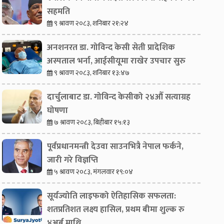
सहमति
९ श्रावण २०८३, शनिबार २१:२४
अनशनरत डा. गोविन्द केसी सेती प्रादेशिक
अस्पताल भर्ना, आईसीयूमा राखेर उपचार सुरु
९ श्रावण २०८३, शनिबार १३:४७
दार्चुलाबाट डा. गोविन्द केसीको २४औँ सत्याग्रह
घोषणा
७ श्रावण २०८३, बिहीबार १५:१३
पूर्वप्रधानमन्त्री देउवा साउनभित्रै नेपाल फर्कने,
जारी गरे विज्ञप्ति
५ श्रावण २०८३, मंगलवार १९:०४
सूर्यज्योति लाइफको ऐतिहासिक सफलता:
शतप्रतिशत लक्ष्य हासिल, प्रथम बीमा शुल्क रु
४अर्ब माथि