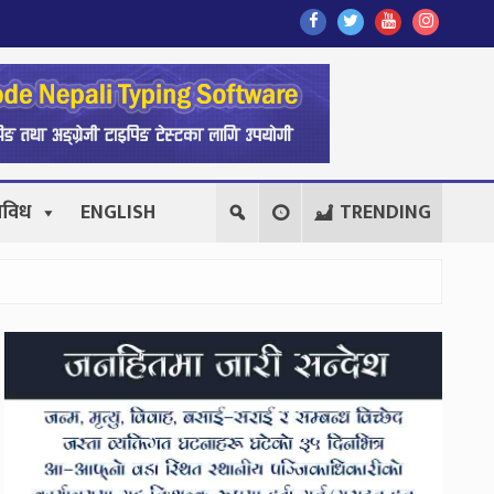
Find
Find
Find
Follow
Us
Us
Us
Us
On
On
On
On
Facebook
Twitter
Youtube
Instagr
िविध
ENGLISH
TRENDING
Secondary
Sidebar