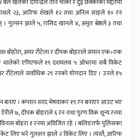
 बल खेलेका दीपेन्द्रले तीन चौका र दुई छक्काको मद्दतमा
प नाथले २३, आरिफ शेखले १२ तथा अनिल साहले १० रन
 । गुल्सन झाले ५, रासिद खानले ४, अमृत श्रेष्ठले ३ तथा
ाश बोहोरा, अमर रौटेला र दीपक बोहराले समान एक÷एक
ाटिङ थालेको एपिएफले १९ दशमलव ५ ओभरमा सबै विकेट
 रौटेलाले सर्वाधिक २९ रनको योगदान दिए । उनले १५
४ रन बनाए । कप्तान शरद भेषवाकर १९ रन बनाएर आउट भए
प ऐरीले ७, दीपक बोहराले ६ रन तथा पुरण विक शून्य रनमा
अविनास बोहरा १ रनमा अविजित रहे । बलिङतर्फ पुलिसका
िकेट लिए भने गुलशन झाले २ विकेट लिए । त्यस्तै, आरिफ