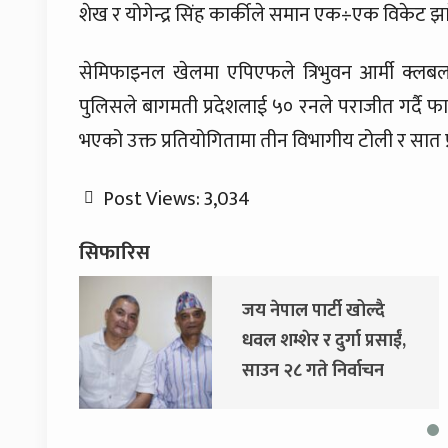
शेख र योगेन्द्र सिंह कार्कीले समान एक÷एक विकेट झा
सेमिफाइनल खेलमा एपिएफले त्रिभुवन आर्मी क्लबल
पुलिसले बागमती प्रदेशलाई ५० रनले पराजीत गर्दै फ
भएको उक्त प्रतियोगितामा तीन विभागीय टोली र सात 
Post Views:
3,034
सिफारिस
दै
दुर्गा प्रसाईंलाई रिहा गर्न
रसाईं,
अदालतको आदेश
चन