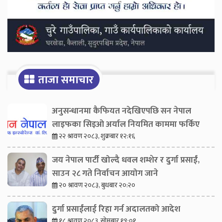
ताजा समाचार
अनुसन्धानमा कैफियत नदेखिएपछि सन नेपाल
लाइफका सिइओ अर्याल नियमित काममा फर्किए
२२ श्रावण २०८३, शुक्रबार १२:१६
जय नेपाल पार्टी खोल्दै धवल शम्शेर र दुर्गा प्रसाईं,
साउन २८ गते निर्वाचन आयोग जाने
२० श्रावण २०८३, बुधबार २०:२०
दुर्गा प्रसाईंलाई रिहा गर्न अदालतको आदेश
१८ श्रावण २०८३, सोमबार १९:०१