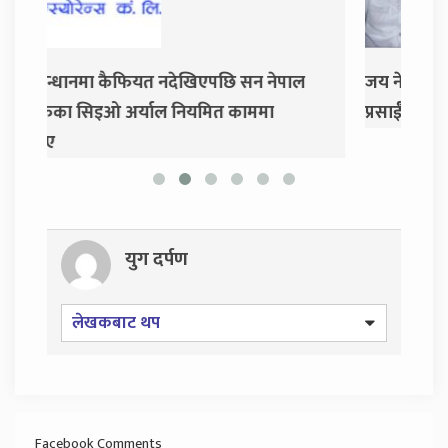
ाल
जय नेपाल पार्टी खोल्दै धवल शम्शेर र दुर्गा
दुर
प्रसाईं, साउन २८ गते निर्वाचन आयोग जाने
युग दर्पण
लेखकबाट थप
Facebook Comments