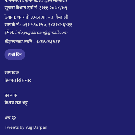
मानसरोवर टाइम्स प्रा. लि. द्वारा सञ्चालित
सूचना विभाग दर्ता नं. ३१११-२०७८/७९
ठेगाना:
धनगढी उ.म.न.पा. – ३, कैलाली
सम्पर्क नं.: ०९१-५९०१५०, ९८६१८४६४११
इमेल:
info.yugdarpan@gmail.com
विज्ञापनका लागि – ९८६१८४६४११
हाम्रो टिम
सम्पादक
हिक्मत सिह भाट
प्रबन्धक
केशव राज भट्ट
थप
Tweets by Yug Darpan