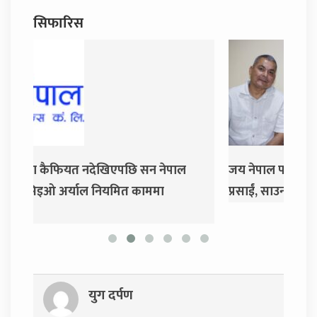
सिफारिस
जय नेपाल पार्टी खोल्दै धवल शम्शेर र दुर्गा
दुर्गा
प्रसाईं, साउन २८ गते निर्वाचन आयोग जाने
युग दर्पण