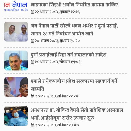
लाइफका सिइओ अर्याल नियमित काममा फर्किए
२२ श्रावण २०८३, शुक्रबार १२:१६
जय नेपाल पार्टी खोल्दै धवल शम्शेर र दुर्गा प्रसाईं,
साउन २८ गते निर्वाचन आयोग जाने
२० श्रावण २०८३, बुधबार २०:२०
दुर्गा प्रसाईंलाई रिहा गर्न अदालतको आदेश
१८ श्रावण २०८३, सोमबार १९:०१
एमाले र नेकपाबीच प्रदेश सरकारमा सहकार्य गर्ने
सहमति
९ श्रावण २०८३, शनिबार २१:२४
अनशनरत डा. गोविन्द केसी सेती प्रादेशिक अस्पताल
भर्ना, आईसीयूमा राखेर उपचार सुरु
९ श्रावण २०८३, शनिबार १३:४७