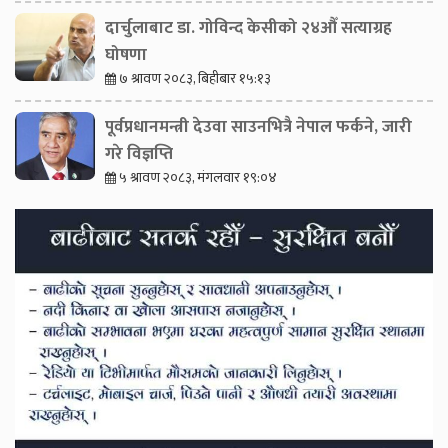
दार्चुलाबाट डा. गोविन्द केसीको २४औँ सत्याग्रह
घोषणा
७ श्रावण २०८३, बिहीबार १५:१३
पूर्वप्रधानमन्त्री देउवा साउनभित्रै नेपाल फर्कने, जारी
गरे विज्ञप्ति
५ श्रावण २०८३, मंगलवार १९:०४