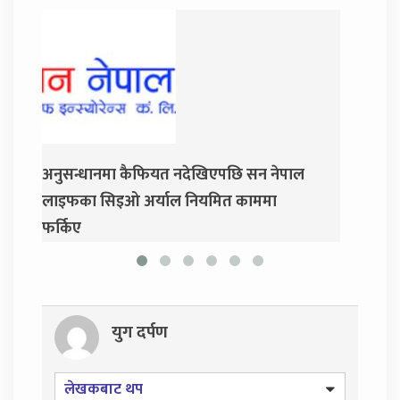
अनुसन्धानमा कैफियत नदेखिएपछि सन नेपाल
जय नेपा
लाइफका सिइओ अर्याल नियमित काममा
प्रसाई
फर्किए
युग दर्पण
लेखकबाट थप