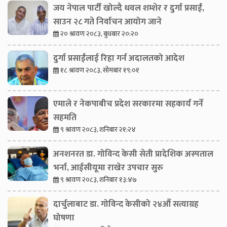
जय नेपाल पार्टी खोल्दै धवल शम्शेर र दुर्गा प्रसाईं,
साउन २८ गते निर्वाचन आयोग जाने
२० श्रावण २०८३, बुधबार २०:२०
दुर्गा प्रसाईंलाई रिहा गर्न अदालतको आदेश
१८ श्रावण २०८३, सोमबार १९:०१
एमाले र नेकपाबीच प्रदेश सरकारमा सहकार्य गर्ने
सहमति
९ श्रावण २०८३, शनिबार २१:२४
अनशनरत डा. गोविन्द केसी सेती प्रादेशिक अस्पताल
भर्ना, आईसीयूमा राखेर उपचार सुरु
९ श्रावण २०८३, शनिबार १३:४७
दार्चुलाबाट डा. गोविन्द केसीको २४औँ सत्याग्रह
घोषणा