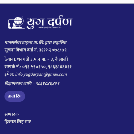
मानसरोवर टाइम्स प्रा. लि. द्वारा सञ्चालित
सूचना विभाग दर्ता नं. ३१११-२०७८/७९
ठेगाना:
धनगढी उ.म.न.पा. – ३, कैलाली
सम्पर्क नं.: ०९१-५९०१५०, ९८६१८४६४११
इमेल:
info.yugdarpan@gmail.com
विज्ञापनका लागि – ९८६१८४६४११
हाम्रो टिम
सम्पादक
हिक्मत सिह भाट