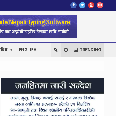
Find
Find
Find
Follow
Us
Us
Us
Us
On
On
On
On
Facebook
Twitter
Youtube
Instagr
िविध
ENGLISH
TRENDING
Secondary
Sidebar