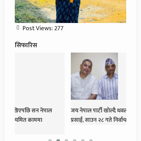
Post Views:
277
सिफारिस
जय नेपाल पार्टी खोल्दै धवल शम्शेर र दुर्गा
दुर्गा
प्रसाईं, साउन २८ गते निर्वाचन आयोग जाने