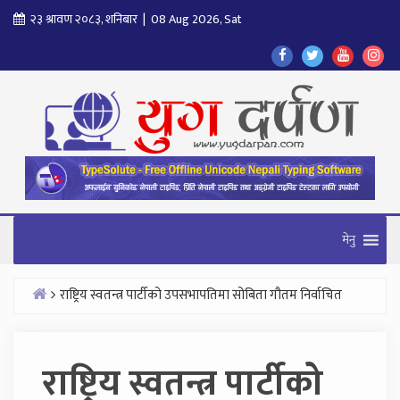
Skip
२३ श्रावण २०८३, शनिबार | 08 Aug 2026, Sat
to
Find
Find
Find
Fol
content
Us
Us
Us
Us
On
On
On
On
Facebook
Twitter
Youtube
In
मेनु
राष्ट्रिय स्वतन्त्र पार्टीको उपसभापतिमा सोबिता गौतम निर्वाचित
Home
राष्ट्रिय स्वतन्त्र पार्टीको