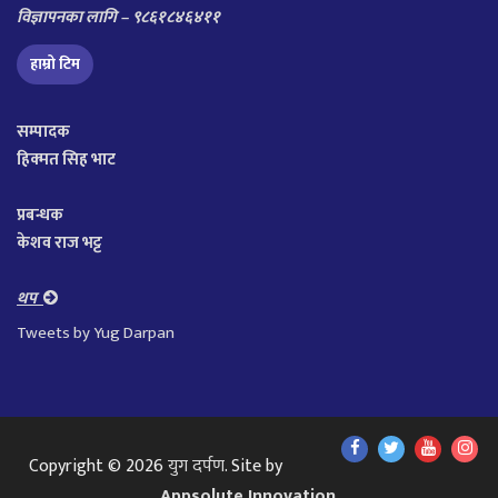
विज्ञापनका लागि – ९८६१८४६४११
हाम्रो टिम
सम्पादक
हिक्मत सिह भाट
प्रबन्धक
केशव राज भट्ट
थप
Tweets by Yug Darpan
Find
Find
Find
Fol
Copyright © 2026
युग दर्पण
. Site by
Us
Us
Us
Us
Appsolute Innovation
.