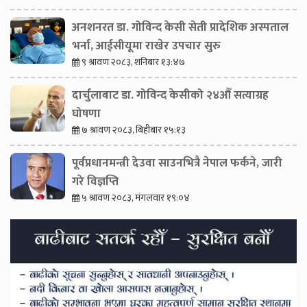
अनशनरत डा. गोविन्द केसी सेती प्रादेशिक अस्पताल
भर्ना, आईसीयूमा राखेर उपचार सुरु
९ श्रावण २०८३, शनिबार १३:४७
दार्चुलाबाट डा. गोविन्द केसीको २४औँ सत्याग्रह
घोषणा
७ श्रावण २०८३, बिहीबार १५:१३
पूर्वप्रधानमन्त्री देउवा साउनभित्रै नेपाल फर्कने, जारी
गरे विज्ञप्ति
५ श्रावण २०८३, मंगलवार १९:०४