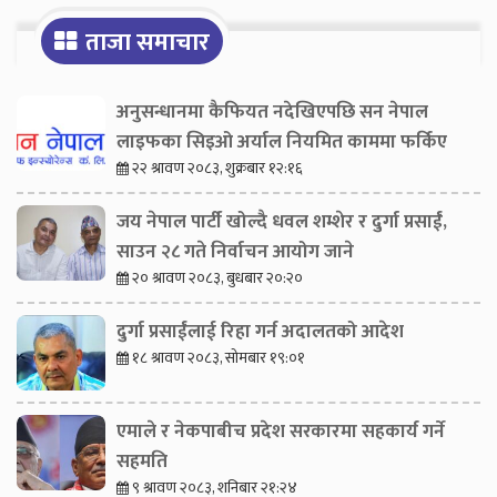
ताजा समाचार
अनुसन्धानमा कैफियत नदेखिएपछि सन नेपाल
लाइफका सिइओ अर्याल नियमित काममा फर्किए
२२ श्रावण २०८३, शुक्रबार १२:१६
जय नेपाल पार्टी खोल्दै धवल शम्शेर र दुर्गा प्रसाईं,
साउन २८ गते निर्वाचन आयोग जाने
२० श्रावण २०८३, बुधबार २०:२०
दुर्गा प्रसाईंलाई रिहा गर्न अदालतको आदेश
१८ श्रावण २०८३, सोमबार १९:०१
एमाले र नेकपाबीच प्रदेश सरकारमा सहकार्य गर्ने
सहमति
९ श्रावण २०८३, शनिबार २१:२४