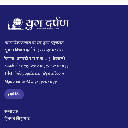
मानसरोवर टाइम्स प्रा. लि. द्वारा सञ्चालित
सूचना विभाग दर्ता नं. ३१११-२०७८/७९
ठेगाना:
धनगढी उ.म.न.पा. – ३, कैलाली
सम्पर्क नं.: ०९१-५९०१५०, ९८६१८४६४११
इमेल:
info.yugdarpan@gmail.com
विज्ञापनका लागि – ९८६१८४६४११
हाम्रो टिम
सम्पादक
हिक्मत सिह भाट