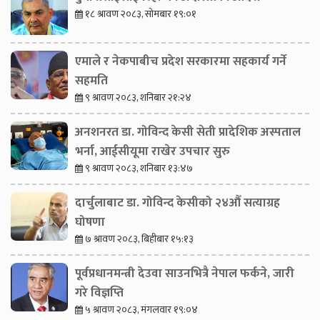
१८ श्रावण २०८३, सोमबार १९:०१
एमाले र नेकपाबीच प्रदेश सरकारमा सहकार्य गर्ने
सहमति
९ श्रावण २०८३, शनिबार २१:२४
अनशनरत डा. गोविन्द केसी सेती प्रादेशिक अस्पताल
भर्ना, आईसीयूमा राखेर उपचार सुरु
९ श्रावण २०८३, शनिबार १३:४७
दार्चुलाबाट डा. गोविन्द केसीको २४औँ सत्याग्रह
घोषणा
७ श्रावण २०८३, बिहीबार १५:१३
पूर्वप्रधानमन्त्री देउवा साउनभित्रै नेपाल फर्कने, जारी
गरे विज्ञप्ति
५ श्रावण २०८३, मंगलवार १९:०४