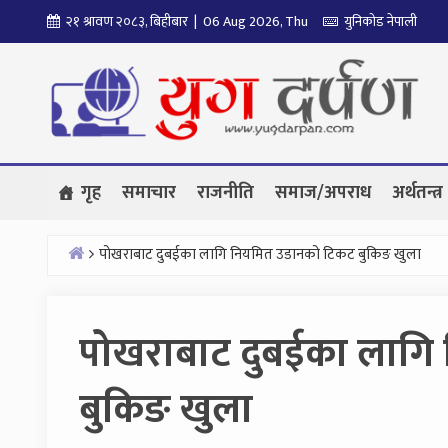
Skip
२१ श्रावण २०८३, बिहीबार | 06 Aug 2026, Thu
युनिकोड नेपाली
to
content
गृह
समाचार
राजनीति
समाज/अपराध
अर्थतन्त्र
पोखराबाट दुबईका लागि नियमित उडानको टिकट बुकिङ खुला
Home
पोखराबाट दुबईका लागि
बुकिङ खुला