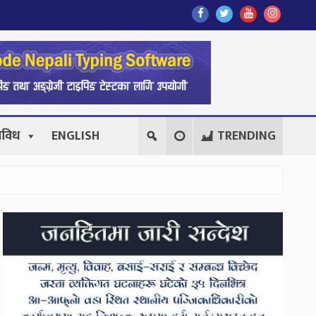
Find
Find
Find
Follow
Us
Us
Us
Us
On
On
On
On
Facebook
Twitter
Youtube
Instagr
िविध
ENGLISH
TRENDING
Secondary
Sidebar