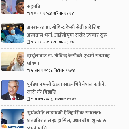
सहमति
९ श्रावण २०८३, शनिबार २१:२४
अनशनरत डा. गोविन्द केसी सेती प्रादेशिक
अस्पताल भर्ना, आईसीयूमा राखेर उपचार सुरु
९ श्रावण २०८३, शनिबार १३:४७
दार्चुलाबाट डा. गोविन्द केसीको २४औँ सत्याग्रह
घोषणा
७ श्रावण २०८३, बिहीबार १५:१३
पूर्वप्रधानमन्त्री देउवा साउनभित्रै नेपाल फर्कने,
जारी गरे विज्ञप्ति
५ श्रावण २०८३, मंगलवार १९:०४
सूर्यज्योति लाइफको ऐतिहासिक सफलता:
शतप्रतिशत लक्ष्य हासिल, प्रथम बीमा शुल्क रु
४अर्ब माथि