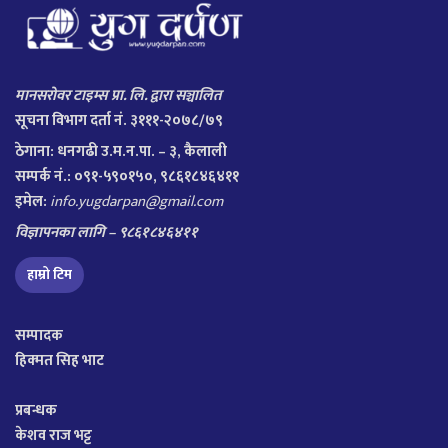
मानसरोवर टाइम्स प्रा. लि. द्वारा सञ्चालित
सूचना विभाग दर्ता नं. ३१११-२०७८/७९
ठेगाना:
धनगढी उ.म.न.पा. – ३, कैलाली
सम्पर्क नं.: ०९१-५९०१५०, ९८६१८४६४११
इमेल:
info.yugdarpan@gmail.com
विज्ञापनका लागि – ९८६१८४६४११
हाम्रो टिम
सम्पादक
हिक्मत सिह भाट
प्रबन्धक
केशव राज भट्ट