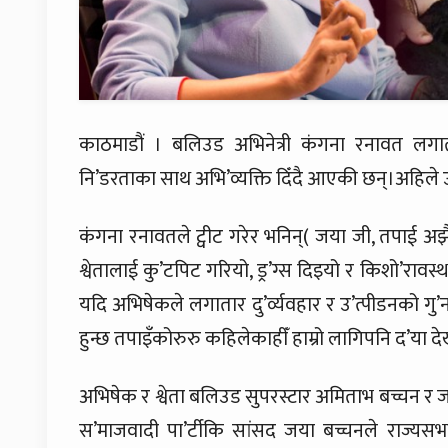
काठमाडौं । बलिउड अभिनेत्री कंगना रनावत लगा
नि’डरताका साथ अभि’व्यक्ति दिँदै आएकी छन्।अहिले उ
कंगना रनावतले ट्वीट गरेर भनिन्( जया जी, तपाई अझै 
श्वेतालाई कु’टपिट गरियो, ड्र’ग्स दिइयो र किशो’रावस्थ
यदि अभिषेकले लगातार दु’र्व्यवहार र उ’त्पीडनको गु’न
हुन्छ तपाइँकोरुरु कहिलेकाहीँ हाम्रो लागिपनि द’या द
अभिषेक र श्वेता बलिउड सुपरस्टार अमिताभ बच्चन र
स’माजवादी पा’र्टीकि सांसद जया बच्चनले राज्यसभ