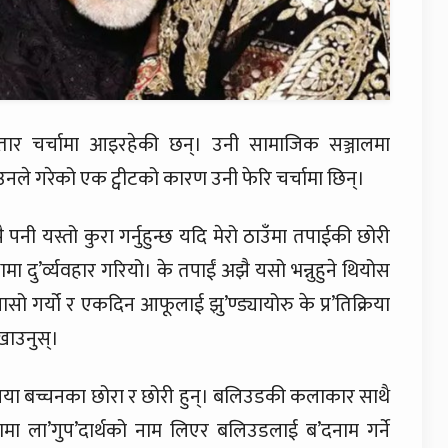
तार चर्चामा आइरहेकी छन्। उनी सामाजिक सञ्जालमा
नले गरेको एक ट्वीटको कारण उनी फेरि चर्चामा छिन्।
पनी यस्तो कुरा गर्नुहुन्छ यदि मेरो ठाउँमा तपाईकी छोरी
ामा दु’र्व्यवहार गरियो। के तपाईं अझै यसो भन्नुहुने थियोस
ासो गर्यो र एकदिन आफूलाई झु’ण्ड्यायोरु के प्र’तिक्रिया
ेखाउनुस्।
 जया बच्चनका छोरा र छोरी हुन्। बलिउडकी कलाकार साथै
ामा ला’गुप’दार्थको नाम लिएर बलिउडलाई ब’दनाम गर्ने