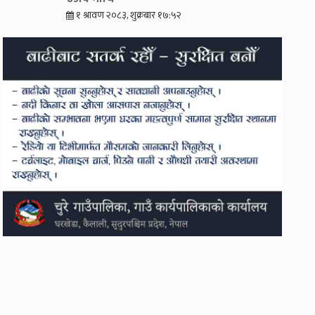
१ श्रावण २०८३, शुक्रबार १७:५२
ेकपाबीच प्रदेश
अनशनरत डा. गोविन्
हकार्य गर्ने
केसी सेती प्रादेशिक
अस्पताल भर्ना,
आईसीयूमा राखेर उ
सुरु