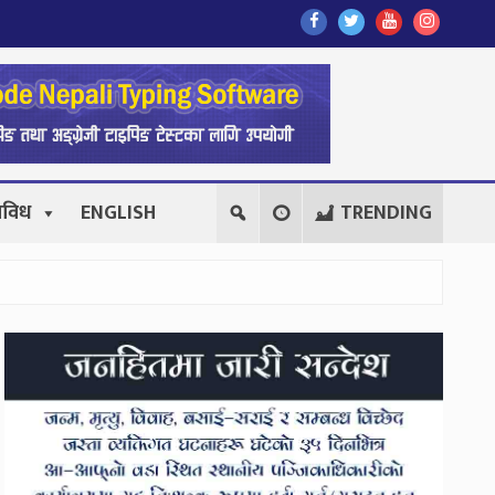
Find
Find
Find
Follow
Us
Us
Us
Us
On
On
On
On
Facebook
Twitter
Youtube
Instagr
िविध
ENGLISH
TRENDING
Secondary
Sidebar