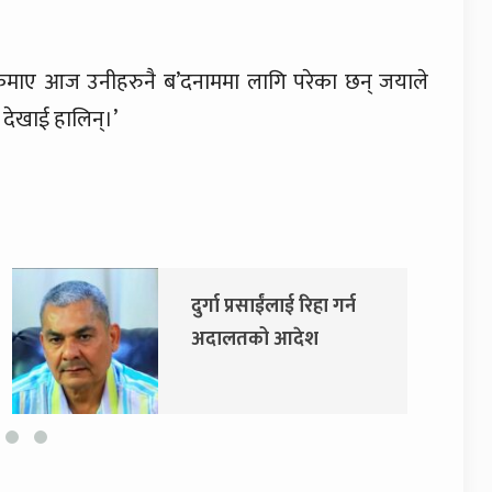
 कमाए आज उनीहरुनै ब’दनाममा लागि परेका छन् जयाले
ा देखाई हालिन्।’
दुर्गा प्रसाईंलाई रिहा गर्न
एमाले र न
अदालतको आदेश
सरकारमा स
सहमति