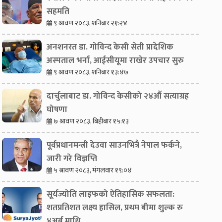
सहमति
९ श्रावण २०८३, शनिबार २१:२४
अनशनरत डा. गोविन्द केसी सेती प्रादेशिक
अस्पताल भर्ना, आईसीयूमा राखेर उपचार सुरु
९ श्रावण २०८३, शनिबार १३:४७
दार्चुलाबाट डा. गोविन्द केसीको २४औँ सत्याग्रह
घोषणा
७ श्रावण २०८३, बिहीबार १५:१३
पूर्वप्रधानमन्त्री देउवा साउनभित्रै नेपाल फर्कने,
जारी गरे विज्ञप्ति
५ श्रावण २०८३, मंगलवार १९:०४
सूर्यज्योति लाइफको ऐतिहासिक सफलता:
शतप्रतिशत लक्ष्य हासिल, प्रथम बीमा शुल्क रु
४अर्ब माथि