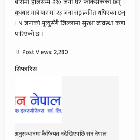
बारामा हालसम्म २९० जना घर फर्किसकेका छन् ।
बुधबार मात्रै बारामा २३ जना सङ्क्रमित थपिएका छन्
। ४ जनाको मृत्युसँगै जिल्लामा सुरक्षा व्यवस्था कडा
पारिएको छ ।
Post Views:
2,280
सिफारिस
ेखिएपछि सन नेपाल
जय नेपाल पार्टी खोल्दै धवल शम्शेर र दुर्ग