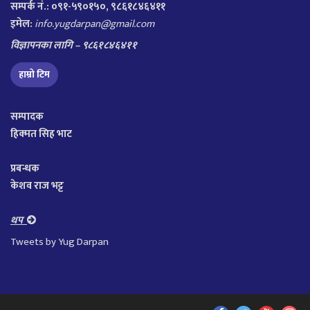
सम्पर्क नं.: ०९१-५९०१५०, ९८६१८४६४११
इमेल:
info.yugdarpan@gmail.com
विज्ञापनका लागि – ९८६१८४६४११
हाम्रो टिम
सम्पादक
हिक्मत सिह भाट
प्रबन्धक
केशव राज भट्ट
थप
Tweets by Yug Darpan