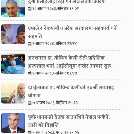
दुर्गा प्रसाईंलाई रिहा गर्न अदालतको आदेश
१८ श्रावण २०८३, सोमबार १९:०१
एमाले र नेकपाबीच प्रदेश सरकारमा सहकार्य गर्ने
सहमति
९ श्रावण २०८३, शनिबार २१:२४
अनशनरत डा. गोविन्द केसी सेती प्रादेशिक
अस्पताल भर्ना, आईसीयूमा राखेर उपचार सुरु
९ श्रावण २०८३, शनिबार १३:४७
दार्चुलाबाट डा. गोविन्द केसीको २४औँ सत्याग्रह
घोषणा
७ श्रावण २०८३, बिहीबार १५:१३
पूर्वप्रधानमन्त्री देउवा साउनभित्रै नेपाल फर्कने,
जारी गरे विज्ञप्ति
५ श्रावण २०८३, मंगलवार १९:०४