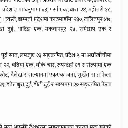
्रमित भेटिएका छन् । प्रदेश १ मा खोटाङमा एक, झापा १६,
रदेश २ मा धनुषामा ४३, पर्सा एक, बारा २४, महोत्तरी १८,
 त्यस्तै, बाग्मती प्रदेशमा काठमाडौँमा २३०, ललितपुर ४७,
ोलखा दुई, धादिङ एक, मकवानपुर २४, रामेछाप एक र
र्व सात, लमजुङ २३ सङ्क्रमित, प्रदेश ५ मा अर्घाखाँचीमा
२२, बर्दिया एक, बाँके चार, रुपन्देही १९ र रोल्पामा एक
जरकोट, दैलेख र सल्यानमा एकएक जना, सुर्खेत सात फेला
 २९, डढेलधुरा दुई, डोटी दुई र अछाममा २० सङ्क्रमित फेला
त्यु भएसँगै देशभरमा सङ्क्रमणका कारण मृत्यु हुनेको