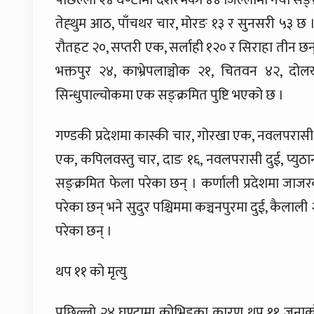
पछिल्लो २४ घण्टामा देशरभका ४४ जिल्लामा नयाँ सङ्क
तेह्थुम आठ, पाँचथर चार, मोरङ १३ र सुनसरी ५३ छ । प्
रौतहट २०, सप्तरी एक, सर्लाही १२० र सिराहा तीन छन् ।
भक्तपुर २४, काभ्रेपलाञ्चोक २१, चितवन ४२, द
सिन्धुपाल्चोकमा एक सङ्क्रमित पुष्टि भएको छ ।
गण्डकी प्रदेशमा कास्की चार, गोरखा एक, नवलपरासी पू
एक, कपिलवस्तु चार, दाङ १६, नवलपरासी दुई, प्युठान 
सङ्क्रमित फेला परेका छन् । कर्णाली प्रदेशमा जा
परेका छन् भने सुदुर पश्चिममा कञ्चनपुरमा दुई, कैलाली
परेका छन् ।
थप ११ को मृत्यु
पछिल्लो २४ घण्टामा कोभिडका कारण थप ११ जनाको मृ