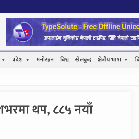
प्रदेश
मनोरञ्जन
विश्व
खेलकुद
क्षेत्रीय भाषा
व
शभरमा थप, ८८५ नयाँ