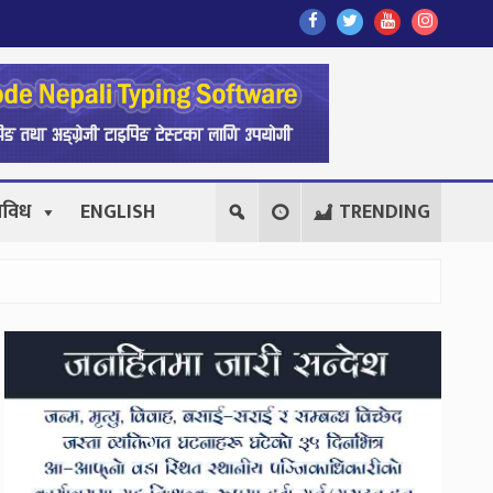
Find
Find
Find
Follow
Us
Us
Us
Us
On
On
On
On
Facebook
Twitter
Youtube
Instagr
िविध
ENGLISH
TRENDING
Secondary
Sidebar