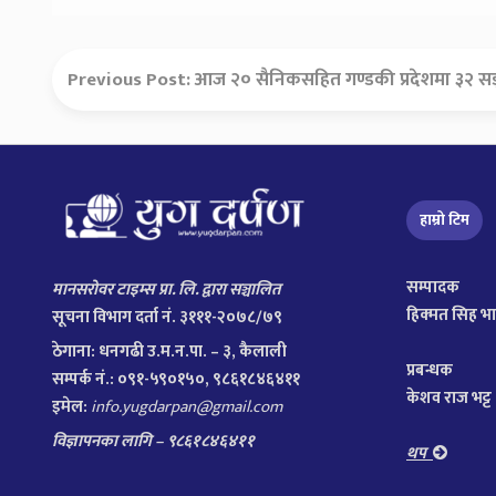
Previous Post:
आज २० सैनिकसहित गण्डकी प्रदेशमा ३२ सङ
हाम्रो टिम
सम्पादक
मानसरोवर टाइम्स प्रा. लि. द्वारा सञ्चालित
हिक्मत सिह भ
सूचना विभाग दर्ता नं. ३१११-२०७८/७९
ठेगाना:
धनगढी उ.म.न.पा. – ३, कैलाली
प्रबन्धक
सम्पर्क नं.: ०९१-५९०१५०, ९८६१८४६४११
केशव राज भट्ट
इमेल:
info.yugdarpan@gmail.com
विज्ञापनका लागि – ९८६१८४६४११
थप