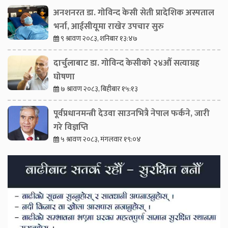
अनशनरत डा. गोविन्द केसी सेती प्रादेशिक अस्पताल
भर्ना, आईसीयूमा राखेर उपचार सुरु
९ श्रावण २०८३, शनिबार १३:४७
दार्चुलाबाट डा. गोविन्द केसीको २४औँ सत्याग्रह
घोषणा
७ श्रावण २०८३, बिहीबार १५:१३
पूर्वप्रधानमन्त्री देउवा साउनभित्रै नेपाल फर्कने, जारी
गरे विज्ञप्ति
५ श्रावण २०८३, मंगलवार १९:०४