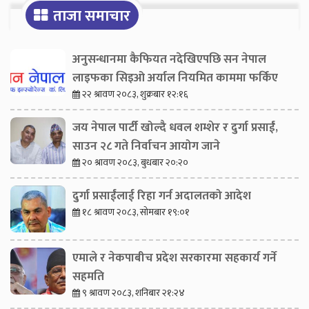
ताजा समाचार
अनुसन्धानमा कैफियत नदेखिएपछि सन नेपाल
लाइफका सिइओ अर्याल नियमित काममा फर्किए
२२ श्रावण २०८३, शुक्रबार १२:१६
जय नेपाल पार्टी खोल्दै धवल शम्शेर र दुर्गा प्रसाईं,
साउन २८ गते निर्वाचन आयोग जाने
२० श्रावण २०८३, बुधबार २०:२०
दुर्गा प्रसाईंलाई रिहा गर्न अदालतको आदेश
१८ श्रावण २०८३, सोमबार १९:०१
एमाले र नेकपाबीच प्रदेश सरकारमा सहकार्य गर्ने
सहमति
९ श्रावण २०८३, शनिबार २१:२४