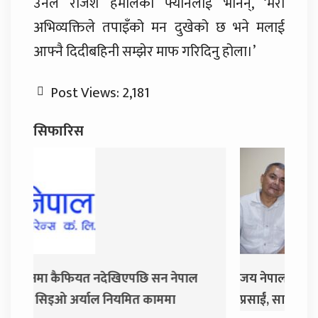
उनले राजेश हमालको फ्यानलाई भनिन्, ‘मेरो
अभिव्यक्तिले तपाइँको मन दुखेको छ भने मलाई
आफ्नै दिदीबहिनी सम्झेर माफ गरिदिनु होला।’
Post Views:
2,181
सिफारिस
जय नेपाल पार्टी खोल्दै धवल शम्शेर र दुर्गा
दुर्गा
प्रसाईं, साउन २८ गते निर्वाचन आयोग जाने