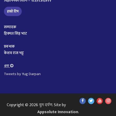
विज्ञापनका लागि – ९८६१८४६४११
हाम्रो टिम
सम्पादक
हिक्मत सिह भाट
प्रबन्धक
केशव राज भट्ट
थप
Tweets by Yug Darpan
Find
Find
Find
Fol
Copyright © 2026
युग दर्पण
. Site by
Us
Us
Us
Us
Appsolute Innovation
.
On
On
On
On