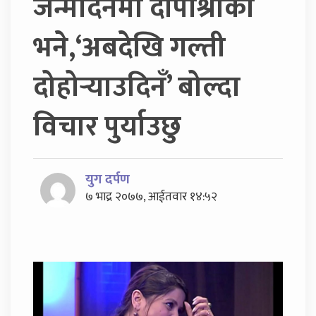
जन्मदिनमा दीपाश्रीको
भने,‘अबदेखि गल्ती
दोहोर्‍याउदिनँ’ बोल्दा
विचार पुर्याउछु
युग दर्पण
७ भाद्र २०७७, आईतवार १४:५२