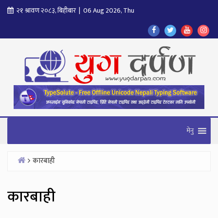
Skip
२१ श्रावण २०८३, बिहीबार | 06 Aug 2026, Thu
to
Find
Find
Find
Fol
content
Us
Us
Us
Us
On
On
On
On
Facebook
Twitter
Youtube
In
मेनु
कारबाही
Home
कारबाही