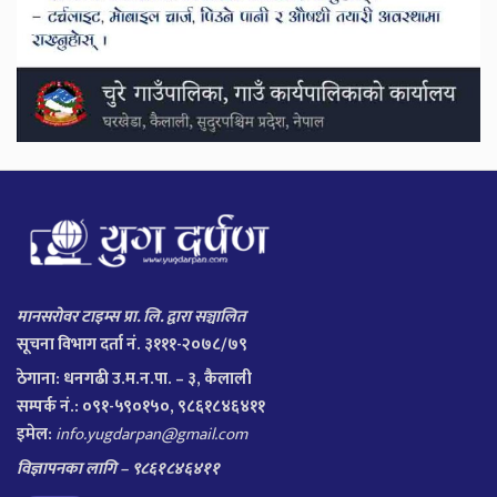
मानसरोवर टाइम्स प्रा. लि. द्वारा सञ्चालित
सूचना विभाग दर्ता नं. ३१११-२०७८/७९
ठेगाना:
धनगढी उ.म.न.पा. – ३, कैलाली
सम्पर्क नं.: ०९१-५९०१५०, ९८६१८४६४११
इमेल:
info.yugdarpan@gmail.com
विज्ञापनका लागि – ९८६१८४६४११