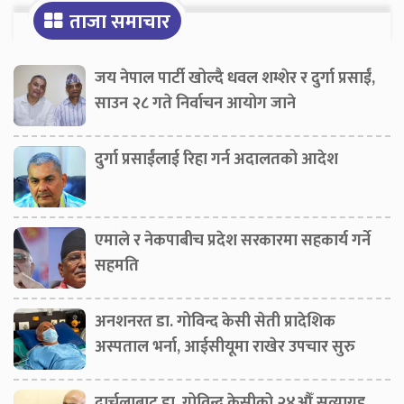
ताजा समाचार
जय नेपाल पार्टी खोल्दै धवल शम्शेर र दुर्गा प्रसाईं,
साउन २८ गते निर्वाचन आयोग जाने
दुर्गा प्रसाईंलाई रिहा गर्न अदालतको आदेश
एमाले र नेकपाबीच प्रदेश सरकारमा सहकार्य गर्ने
सहमति
अनशनरत डा. गोविन्द केसी सेती प्रादेशिक
अस्पताल भर्ना, आईसीयूमा राखेर उपचार सुरु
दार्चुलाबाट डा. गोविन्द केसीको २४औँ सत्याग्रह