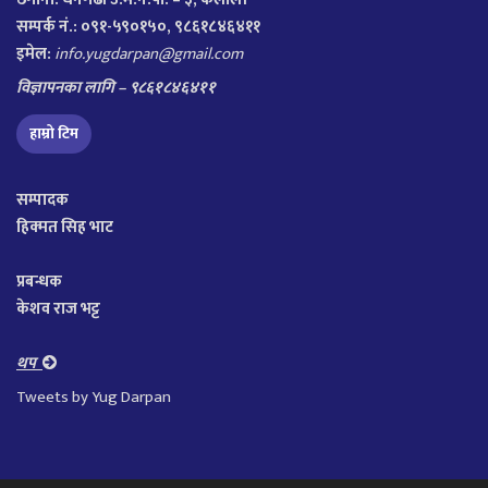
सम्पर्क नं.: ०९१-५९०१५०, ९८६१८४६४११
इमेल:
info.yugdarpan@gmail.com
विज्ञापनका लागि – ९८६१८४६४११
हाम्रो टिम
सम्पादक
हिक्मत सिह भाट
प्रबन्धक
केशव राज भट्ट
थप
Tweets by Yug Darpan