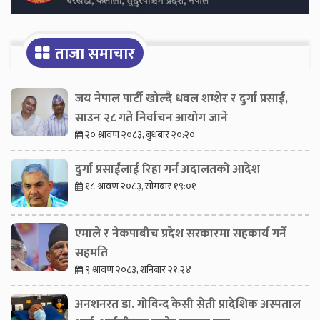
ताजा समाचार
जय नेपाल पार्टी खोल्दै धवल शम्शेर र दुर्गा प्रसाईं,
साउन २८ गते निर्वाचन आयोग जाने
२० श्रावण २०८३, बुधबार २०:२०
दुर्गा प्रसाईंलाई रिहा गर्न अदालतको आदेश
१८ श्रावण २०८३, सोमबार १९:०१
एमाले र नेकपाबीच प्रदेश सरकारमा सहकार्य गर्ने
सहमति
९ श्रावण २०८३, शनिबार २१:२४
अनशनरत डा. गोविन्द केसी सेती प्रादेशिक अस्पताल