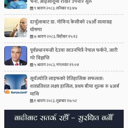
भर्ना, आईसीयूमा राखेर उपचार सुरु
९ श्रावण २०८३, शनिबार १३:४७
दार्चुलाबाट डा. गोविन्द केसीको २४औँ सत्याग्रह
घोषणा
७ श्रावण २०८३, बिहीबार १५:१३
पूर्वप्रधानमन्त्री देउवा साउनभित्रै नेपाल फर्कने, जारी
गरे विज्ञप्ति
५ श्रावण २०८३, मंगलवार १९:०४
सूर्यज्योति लाइफको ऐतिहासिक सफलता:
शतप्रतिशत लक्ष्य हासिल, प्रथम बीमा शुल्क रु ४अर्ब
माथि
१ श्रावण २०८३, शुक्रबार १७:५२