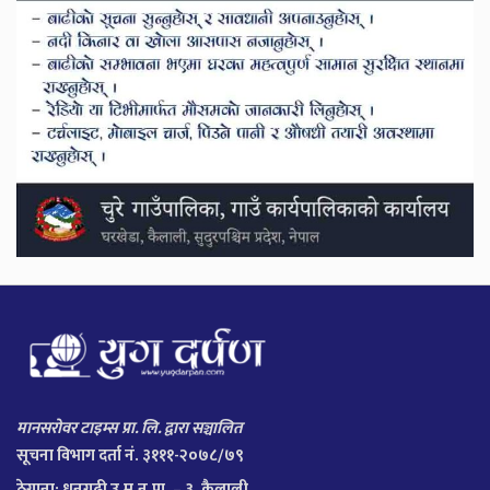
मानसरोवर टाइम्स प्रा. लि. द्वारा सञ्चालित
सूचना विभाग दर्ता नं. ३१११-२०७८/७९
ठेगाना:
धनगढी उ.म.न.पा. – ३, कैलाली