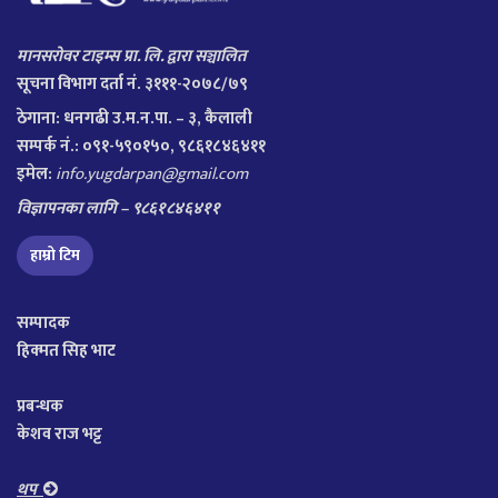
मानसरोवर टाइम्स प्रा. लि. द्वारा सञ्चालित
सूचना विभाग दर्ता नं. ३१११-२०७८/७९
ठेगाना:
धनगढी उ.म.न.पा. – ३, कैलाली
सम्पर्क नं.: ०९१-५९०१५०, ९८६१८४६४११
इमेल:
info.yugdarpan@gmail.com
विज्ञापनका लागि – ९८६१८४६४११
हाम्रो टिम
सम्पादक
हिक्मत सिह भाट
प्रबन्धक
केशव राज भट्ट
थप