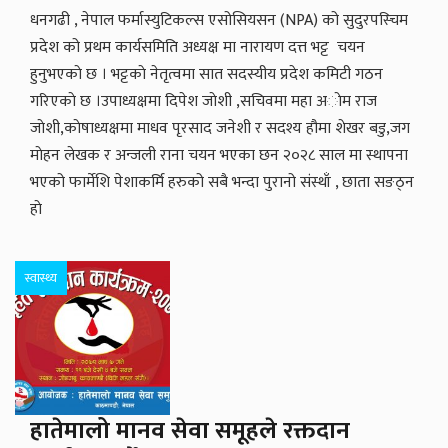
धनगढी , नेपाल फर्मास्युटिकल्स एसोसियसन (NPA) को सुदुरपस्चिम
प्रदेश को प्रथम कार्यसमिति अध्यक्ष मा नारायण दत्त भट्ट चयन
हुनुभएकाे छ । भट्टकाे नेतृत्वमा सात सदस्यीय प्रदेश कमिटी गठन
गरिएकाे छ ।उपाध्यक्षमा दिपेश जाेशी ,सचिवमा महा अाेम राज
जाेशी,काेषाध्यक्षमा माधव पृरसाद जनेशी र सदश्य हौमा शेखर बडु,जग
माेहन लेखक र अन्जली राना चयन भएका छन २०२८ साल मा स्थापना
भएको फार्मेशि पेशाकर्मि हरुको सबै भन्दा पुरानो संस्थाँ , छाता सङठ्न
हाे
स्वास्थ्य
हातेमालो मानव सेवा समूहले रक्तदान