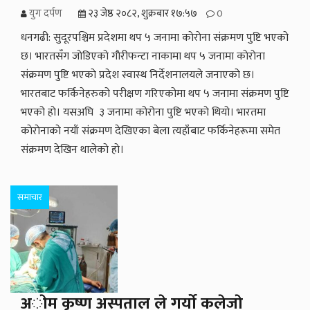
युग दर्पण
२३ जेष्ठ २०८२, शुक्रबार १७:५७
0
धनगढी: सुदूरपश्चिम प्रदेशमा थप ५ जनामा काेराेना संक्रमण पुष्टि भएको
छ। भारतसँग जाेडिएकाे गाैरीफन्टा नाकामा थप ५ जनामा काेराेना
संक्रमण पुष्टि भएकाे प्रदेश स्वास्थ निर्देशनालयले जनाएको छ।
भारतबाट फर्किनेहरुको परीक्षण गरिएकोमा थप ५ जनामा संक्रमण पुष्टि
भएको हाे। यसअघि ३ जनामा कोरोना पुष्टि भएकाे थियो। भारतमा
काेराेनाकाे नयाँ संक्रमण देखिएका बेला त्यहाँबाट फर्किनेहरूमा समेत
संक्रमण देखिन थालेकाे हाे।
समाचार
अाेम कृष्ण अस्पताल ले गर्याे कलेजाे