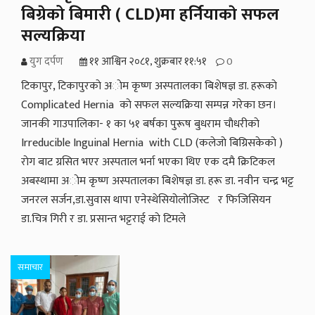
बिग्रेको बिमारी ( CLD)मा हर्नियाकाे सफल
सल्यक्रिया
युग दर्पण
११ आश्विन २०८१, शुक्रबार ११:५१
0
टिकापुर, टिकापुरकाे अाेम कृष्ण अस्पतालका बिशेषज्ञ डा. हरूकाे
Complicated Hernia काे सफल सल्यक्रिया सम्पन्न गरेका छन।
जानकी गाउपालिका- १ का ५१ बर्षका पुरूष बुधराम चाैधरीकाे
Irreducible Inguinal Hernia with CLD (कलेजाे बिग्रिसकेकाे )
राेग बाट ग्रसित भएर अस्पताल भर्ना भएका थिए एक दमै क्रिटिकल
अबस्थामा अाेम कृष्ण अस्पतालका बिशेषज्ञ डा. हरू डा. नवीन चन्द्र भट्ट
जनरल सर्जन,डा.सुवास थापा एनेस्थेसियोलोजिस्ट र फिजिसियन
डा.चित्र गिरी र डा. प्रसान्त भट्टराई काे टिमले
समाचार