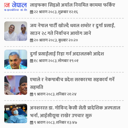
लाइफका सिइओ अर्याल नियमित काममा फर्किए
२२ श्रावण २०८३, शुक्रबार १२:१६
जय नेपाल पार्टी खोल्दै धवल शम्शेर र दुर्गा प्रसाईं,
साउन २८ गते निर्वाचन आयोग जाने
२० श्रावण २०८३, बुधबार २०:२०
दुर्गा प्रसाईंलाई रिहा गर्न अदालतको आदेश
१८ श्रावण २०८३, सोमबार १९:०१
एमाले र नेकपाबीच प्रदेश सरकारमा सहकार्य गर्ने
सहमति
९ श्रावण २०८३, शनिबार २१:२४
अनशनरत डा. गोविन्द केसी सेती प्रादेशिक अस्पताल
भर्ना, आईसीयूमा राखेर उपचार सुरु
९ श्रावण २०८३, शनिबार १३:४७