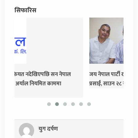
सिफारिस
जय नेपाल पार्टी खोल्दै धवल शम्शेर र दुर्गा
दुर्गा
प्रसाईं, साउन २८ गते निर्वाचन आयोग जाने
युग दर्पण