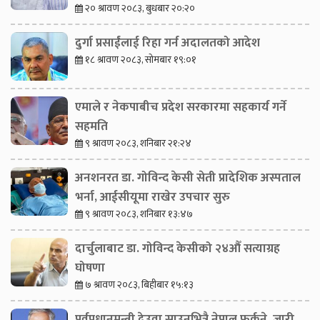
२० श्रावण २०८३, बुधबार २०:२०
दुर्गा प्रसाईंलाई रिहा गर्न अदालतको आदेश
१८ श्रावण २०८३, सोमबार १९:०१
एमाले र नेकपाबीच प्रदेश सरकारमा सहकार्य गर्ने
सहमति
९ श्रावण २०८३, शनिबार २१:२४
अनशनरत डा. गोविन्द केसी सेती प्रादेशिक अस्पताल
भर्ना, आईसीयूमा राखेर उपचार सुरु
९ श्रावण २०८३, शनिबार १३:४७
दार्चुलाबाट डा. गोविन्द केसीको २४औँ सत्याग्रह
घोषणा
७ श्रावण २०८३, बिहीबार १५:१३
पूर्वप्रधानमन्त्री देउवा साउनभित्रै नेपाल फर्कने, जारी