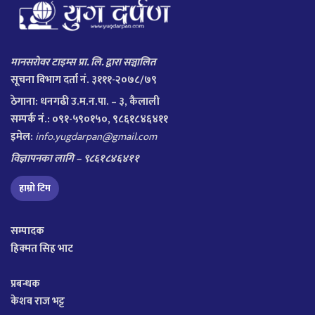
मानसरोवर टाइम्स प्रा. लि. द्वारा सञ्चालित
सूचना विभाग दर्ता नं. ३१११-२०७८/७९
ठेगाना:
धनगढी उ.म.न.पा. – ३, कैलाली
सम्पर्क नं.: ०९१-५९०१५०, ९८६१८४६४११
इमेल:
info.yugdarpan@gmail.com
विज्ञापनका लागि – ९८६१८४६४११
हाम्रो टिम
सम्पादक
हिक्मत सिह भाट
प्रबन्धक
केशव राज भट्ट