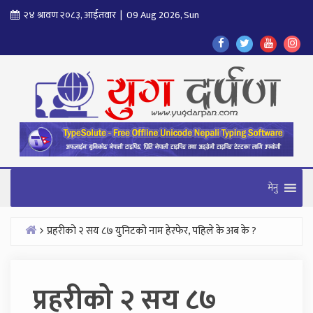
Skip
२४ श्रावण २०८३, आईतवार | 09 Aug 2026, Sun
to
Find
Find
Find
Fol
content
Us
Us
Us
Us
On
On
On
On
Facebook
Twitter
Youtube
In
मेनु
प्रहरीको २ सय ८७ युनिटको नाम हेरफेर, पहिले के अब के ?
Home
प्रहरीको २ सय ८७