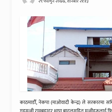
२९ फाल्गुन २०७७, शनिबार २१:१३
काठमाडौँ, नेकपा (माओवादी केन्द्र) ले सरकारमा सम्म
गृहमन्त्री रामबहादुर थापा बादलसहित मन्त्रीहरूलाई फिर