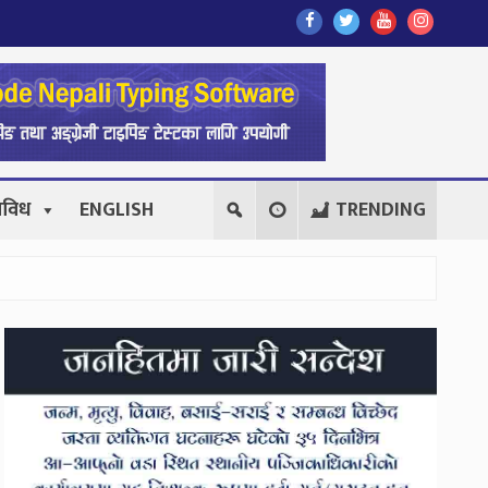
Find
Find
Find
Follow
Us
Us
Us
Us
On
On
On
On
Facebook
Twitter
Youtube
Instagr
िविध
ENGLISH
TRENDING
Secondary
Sidebar