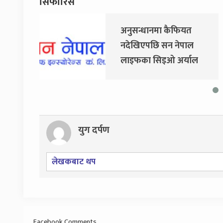
सिफारिस
अनुसन्धानमा कैफियत
जय न
नदेखिएपछि सन नेपाल
धवल श
लाइफका सिइओ अर्याल
साउन
नियमित काममा फर्किए
आयो
युग दर्पण
लेखकबाट थप
Facebook Comments