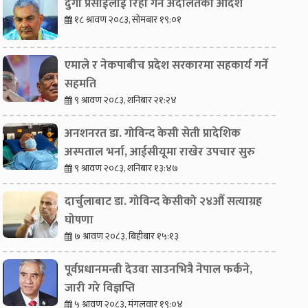
दुर्गा प्रसाईंलाई रिहा गर्न अदालतको आदेश
१८ श्रावण २०८३, सोमबार १९:०१
एमाले र नेकपाबीच प्रदेश सरकारमा सहकार्य गर्ने
सहमति
९ श्रावण २०८३, शनिबार २१:२४
अनशनरत डा. गोविन्द केसी सेती प्रादेशिक
अस्पताल भर्ना, आईसीयूमा राखेर उपचार सुरु
९ श्रावण २०८३, शनिबार १३:४७
दार्चुलाबाट डा. गोविन्द केसीको २४औँ सत्याग्रह
घोषणा
७ श्रावण २०८३, बिहीबार १५:१३
पूर्वप्रधानमन्त्री देउवा साउनभित्रै नेपाल फर्कने,
जारी गरे विज्ञप्ति
५ श्रावण २०८३, मंगलवार १९:०४