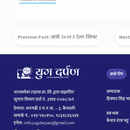
Previous Post:
ग्रामी २०२१ र टेलर स्विफ्ट
Next
हाम्रो टिम
सम्पादक
मानसरोवर टाइम्स प्रा. लि. द्वारा सञ्चालित
हिक्मत सिह भ
सूचना विभाग दर्ता नं. ३१११-२०७८/७९
ठेगाना:
धनगढी उ.म.न.पा. – ३, कैलाली
प्रबन्धक
सम्पर्क नं.: ०९१-५९०१५०, ९८६१८४६४११
केशव राज भट्ट
इमेल:
info.yugdarpan@gmail.com