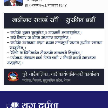
५ श्रावण २०८३, मंगलवार १९:०४