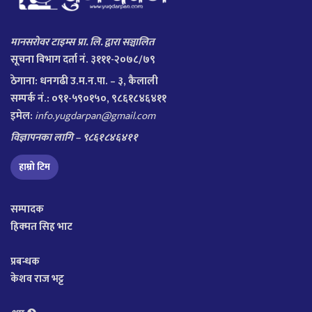
मानसरोवर टाइम्स प्रा. लि. द्वारा सञ्चालित
सूचना विभाग दर्ता नं. ३१११-२०७८/७९
ठेगाना:
धनगढी उ.म.न.पा. – ३, कैलाली
सम्पर्क नं.: ०९१-५९०१५०, ९८६१८४६४११
इमेल:
info.yugdarpan@gmail.com
विज्ञापनका लागि – ९८६१८४६४११
हाम्रो टिम
सम्पादक
हिक्मत सिह भाट
प्रबन्धक
केशव राज भट्ट