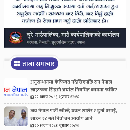
ताजा समाचार
अनुसन्धानमा कैफियत नदेखिएपछि सन नेपाल
लाइफका सिइओ अर्याल नियमित काममा फर्किए
२२ श्रावण २०८३, शुक्रबार १२:१६
जय नेपाल पार्टी खोल्दै धवल शम्शेर र दुर्गा प्रसाईं,
साउन २८ गते निर्वाचन आयोग जाने
२० श्रावण २०८३, बुधबार २०:२०