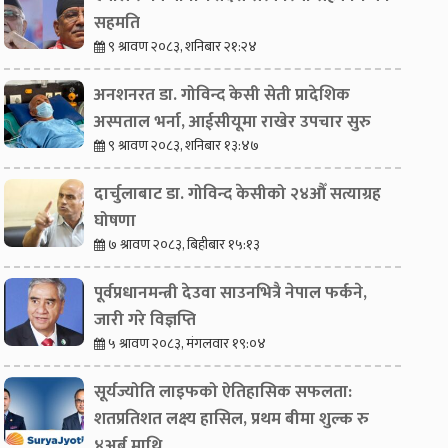
सहमति
९ श्रावण २०८३, शनिबार २१:२४
अनशनरत डा. गोविन्द केसी सेती प्रादेशिक
अस्पताल भर्ना, आईसीयूमा राखेर उपचार सुरु
९ श्रावण २०८३, शनिबार १३:४७
दार्चुलाबाट डा. गोविन्द केसीको २४औँ सत्याग्रह
घोषणा
७ श्रावण २०८३, बिहीबार १५:१३
पूर्वप्रधानमन्त्री देउवा साउनभित्रै नेपाल फर्कने,
जारी गरे विज्ञप्ति
५ श्रावण २०८३, मंगलवार १९:०४
सूर्यज्योति लाइफको ऐतिहासिक सफलता:
शतप्रतिशत लक्ष्य हासिल, प्रथम बीमा शुल्क रु
४अर्ब माथि