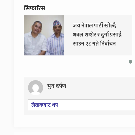
सिफारिस
जय नेपाल पार्टी खोल्दै
धवल शम्शेर र दुर्गा प्रसाईं,
साउन २८ गते निर्वाचन
आयोग जाने
युग दर्पण
लेखकबाट थप