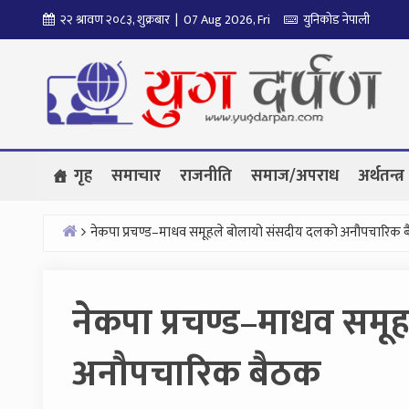
Skip
२२ श्रावण २०८३, शुक्रबार | 07 Aug 2026, Fri
युनिकोड नेपाली
to
content
गृह
समाचार
राजनीति
समाज/अपराध
अर्थतन्त्र
नेकपा प्रचण्ड–माधव समूहले बोलायो संसदीय दलको अनौपचारिक 
Home
नेकपा प्रचण्ड–माधव सम
अनौपचारिक बैठक