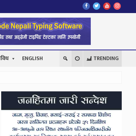
Find
Find
Find
Follow
Us
Us
Us
Us
On
On
On
On
Facebook
Twitter
Youtube
Instagr
िविध
ENGLISH
TRENDING
Secondary
Sidebar