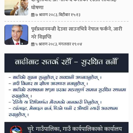
घोषणा
७ श्रावण २०८३, बिहीबार १५:१३
पूर्वप्रधानमन्त्री देउवा साउनभित्रै नेपाल फर्कने, जारी
गरे विज्ञप्ति
५ श्रावण २०८३, मंगलवार १९:०४