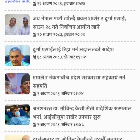
२२ श्रावण २०८३, शुक्रबार १२:१६
जय नेपाल पार्टी खोल्दै धवल शम्शेर र दुर्गा प्रसाईं,
साउन २८ गते निर्वाचन आयोग जाने
२० श्रावण २०८३, बुधबार २०:२०
दुर्गा प्रसाईंलाई रिहा गर्न अदालतको आदेश
१८ श्रावण २०८३, सोमबार १९:०१
एमाले र नेकपाबीच प्रदेश सरकारमा सहकार्य गर्ने
सहमति
९ श्रावण २०८३, शनिबार २१:२४
अनशनरत डा. गोविन्द केसी सेती प्रादेशिक अस्पताल
भर्ना, आईसीयूमा राखेर उपचार सुरु
९ श्रावण २०८३, शनिबार १३:४७
दार्चुलाबाट डा. गोविन्द केसीको २४औँ सत्याग्रह