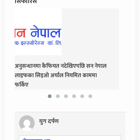
सिफारिस
पछि सन नेपाल
जय नेपाल पार्टी खोल्दै धवल शम्शेर र दुर्गा
ित काममा
प्रसाईं, साउन २८ गते निर्वाचन आयोग जाने
युग दर्पण