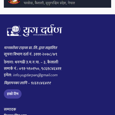
मानसरोवर टाइम्स प्रा. लि. द्वारा सञ्चालित
सूचना विभाग दर्ता नं. ३१११-२०७८/७९
ठेगाना:
धनगढी उ.म.न.पा. – ३, कैलाली
सम्पर्क नं.: ०९१-५९०१५०, ९८६१८४६४११
इमेल:
info.yugdarpan@gmail.com
विज्ञापनका लागि – ९८६१८४६४११
हाम्रो टिम
सम्पादक