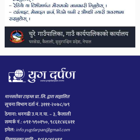
मानसरोवर टाइम्स प्रा. लि. द्वारा सञ्चालित
सूचना विभाग दर्ता नं. ३१११-२०७८/७९
ठेगाना:
धनगढी उ.म.न.पा. – ३, कैलाली
सम्पर्क नं.: ०९१-५९०१५०, ९८६१८४६४११
इमेल:
info.yugdarpan@gmail.com
विज्ञापनका लागि – ९८६१८४६४११