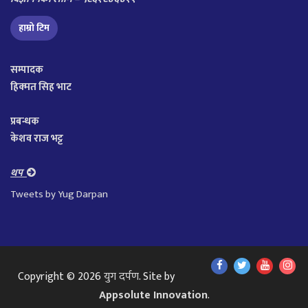
हाम्रो टिम
सम्पादक
हिक्मत सिह भाट
प्रबन्धक
केशव राज भट्ट
थप
Tweets by Yug Darpan
Find
Find
Find
Fol
Copyright © 2026
युग दर्पण
. Site by
Us
Us
Us
Us
Appsolute Innovation
.
On
On
On
On