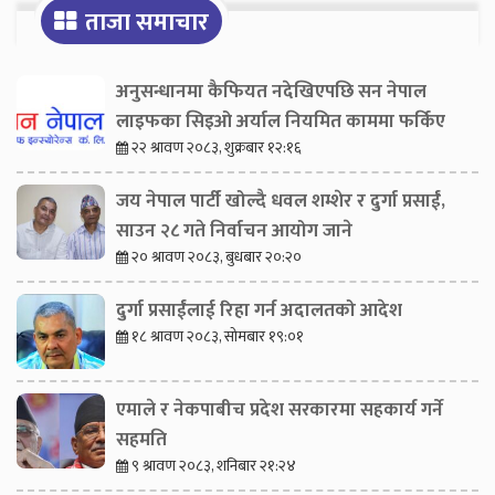
ताजा समाचार
अनुसन्धानमा कैफियत नदेखिएपछि सन नेपाल
लाइफका सिइओ अर्याल नियमित काममा फर्किए
२२ श्रावण २०८३, शुक्रबार १२:१६
जय नेपाल पार्टी खोल्दै धवल शम्शेर र दुर्गा प्रसाईं,
साउन २८ गते निर्वाचन आयोग जाने
२० श्रावण २०८३, बुधबार २०:२०
दुर्गा प्रसाईंलाई रिहा गर्न अदालतको आदेश
१८ श्रावण २०८३, सोमबार १९:०१
एमाले र नेकपाबीच प्रदेश सरकारमा सहकार्य गर्ने
सहमति
९ श्रावण २०८३, शनिबार २१:२४