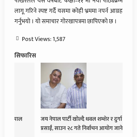
पोखरेलले यस वर्षबाट कक्षा–११ मा नयाँ पाठ्यक्रम
लागू गरिने स्पष्ट गर्दै यसमा कोही भ्रममा नपर्न आग्रह
गर्नुभयो । यो समाचार गोरखापत्रमा छापिएको छ ।
Post Views:
1,587
सिफारिस
जय नेपाल पार्टी खोल्दै धवल शम्शेर र दुर्गा
दुर्गा
प्रसाईं, साउन २८ गते निर्वाचन आयोग जाने