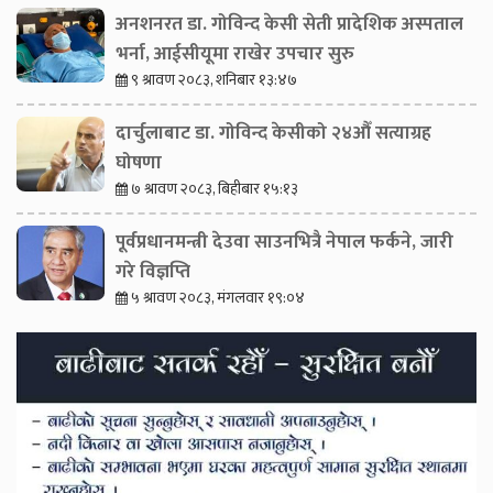
अनशनरत डा. गोविन्द केसी सेती प्रादेशिक अस्पताल
भर्ना, आईसीयूमा राखेर उपचार सुरु
९ श्रावण २०८३, शनिबार १३:४७
दार्चुलाबाट डा. गोविन्द केसीको २४औँ सत्याग्रह
घोषणा
७ श्रावण २०८३, बिहीबार १५:१३
पूर्वप्रधानमन्त्री देउवा साउनभित्रै नेपाल फर्कने, जारी
गरे विज्ञप्ति
५ श्रावण २०८३, मंगलवार १९:०४