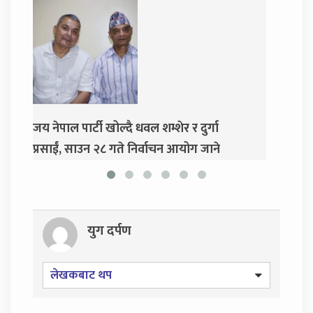
दुर्गा
दुर्गा प्रसाईंलाई रिहा गर्न अदालतको आदेश
ग जाने
युग दर्पण
लेखकबाट थप