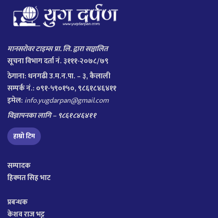
मानसरोवर टाइम्स प्रा. लि. द्वारा सञ्चालित
सूचना विभाग दर्ता नं. ३१११-२०७८/७९
ठेगाना:
धनगढी उ.म.न.पा. – ३, कैलाली
सम्पर्क नं.: ०९१-५९०१५०, ९८६१८४६४११
इमेल:
info.yugdarpan@gmail.com
विज्ञापनका लागि – ९८६१८४६४११
हाम्रो टिम
सम्पादक
हिक्मत सिह भाट
प्रबन्धक
केशव राज भट्ट