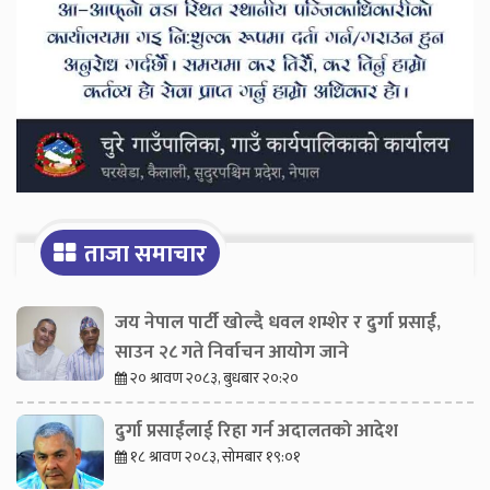
ताजा समाचार
जय नेपाल पार्टी खोल्दै धवल शम्शेर र दुर्गा प्रसाईं,
साउन २८ गते निर्वाचन आयोग जाने
२० श्रावण २०८३, बुधबार २०:२०
दुर्गा प्रसाईंलाई रिहा गर्न अदालतको आदेश
१८ श्रावण २०८३, सोमबार १९:०१