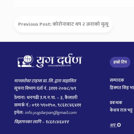
Previous Post:
कोरोनाबाट थप २ जनाको मृत्यु
हाम्रो टिम
सम्पादक
मानसरोवर टाइम्स प्रा. लि. द्वारा सञ्चालित
हिक्मत सिह भ
सूचना विभाग दर्ता नं. ३१११-२०७८/७९
ठेगाना:
धनगढी उ.म.न.पा. – ३, कैलाली
प्रबन्धक
सम्पर्क नं.: ०९१-५९०१५०, ९८६१८४६४११
केशव राज भट्ट
इमेल:
info.yugdarpan@gmail.com
विज्ञापनका लागि – ९८६१८४६४११
थप