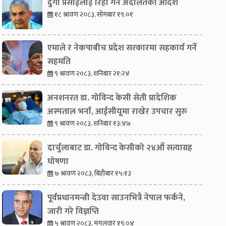
दुर्गा प्रसाईंलाई रिहा गर्न अदालतको आदेश
१८ श्रावण २०८३, सोमबार १९:०१
एमाले र नेकपाबीच प्रदेश सरकारमा सहकार्य गर्ने
सहमति
९ श्रावण २०८३, शनिबार २१:२४
अनशनरत डा. गोविन्द केसी सेती प्रादेशिक
अस्पताल भर्ना, आईसीयूमा राखेर उपचार सुरु
९ श्रावण २०८३, शनिबार १३:४७
दार्चुलाबाट डा. गोविन्द केसीको २४औँ सत्याग्रह
घोषणा
७ श्रावण २०८३, बिहीबार १५:१३
पूर्वप्रधानमन्त्री देउवा साउनभित्रै नेपाल फर्कने,
जारी गरे विज्ञप्ति
५ श्रावण २०८३, मंगलवार १९:०४