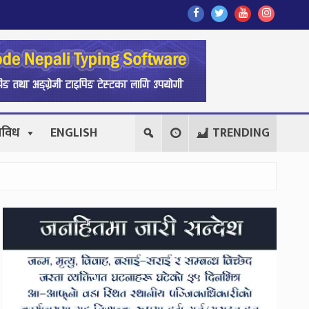
Find
Find
Find
Follow
Us
Us
Us
Us
On
On
On
On
Facebook
Twitter
Youtube
Instagr
िविध
ENGLISH
TRENDING
Secondary
Sidebar