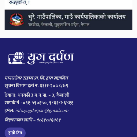
मानसरोवर टाइम्स प्रा. लि. द्वारा सञ्चालित
सूचना विभाग दर्ता नं. ३१११-२०७८/७९
ठेगाना:
धनगढी उ.म.न.पा. – ३, कैलाली
सम्पर्क नं.: ०९१-५९०१५०, ९८६१८४६४११
इमेल:
info.yugdarpan@gmail.com
विज्ञापनका लागि – ९८६१८४६४११
हाम्रो टिम