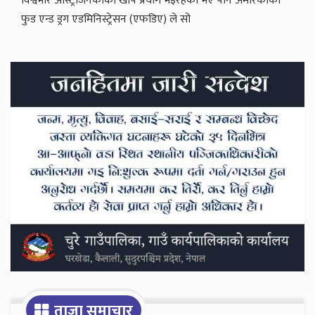
विश्वभरि आस्ट्राजेनेकाको खोप प्रयोग भइरहेको भए पनि अमेरिकाको
फुड एन्ड ड्रग एडमिनिस्ट्रेसन (एफडिए) ले सो
Secondary
Sidebar
ताजा समाचार