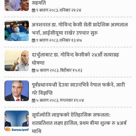
सहमति
९ श्रावण २०८३, शनिबार २१:२४
अनशनरत डा. गोविन्द केसी सेती प्रादेशिक अस्पताल
भर्ना, आईसीयूमा राखेर उपचार सुरु
९ श्रावण २०८३, शनिबार १३:४७
दार्चुलाबाट डा. गोविन्द केसीको २४औँ सत्याग्रह
घोषणा
७ श्रावण २०८३, बिहीबार १५:१३
पूर्वप्रधानमन्त्री देउवा साउनभित्रै नेपाल फर्कने, जारी
गरे विज्ञप्ति
५ श्रावण २०८३, मंगलवार १९:०४
सूर्यज्योति लाइफको ऐतिहासिक सफलता:
शतप्रतिशत लक्ष्य हासिल, प्रथम बीमा शुल्क रु ४अर्ब
माथि