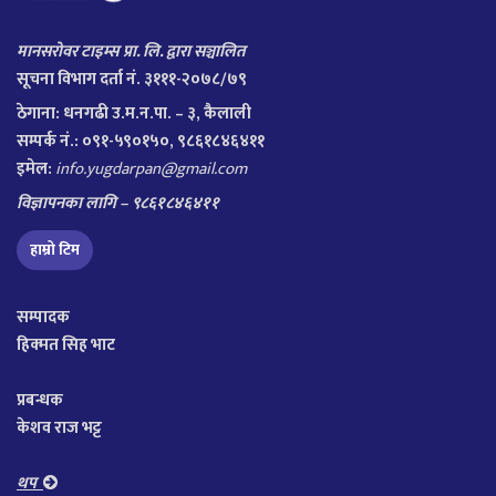
मानसरोवर टाइम्स प्रा. लि. द्वारा सञ्चालित
सूचना विभाग दर्ता नं. ३१११-२०७८/७९
ठेगाना:
धनगढी उ.म.न.पा. – ३, कैलाली
सम्पर्क नं.: ०९१-५९०१५०, ९८६१८४६४११
इमेल:
info.yugdarpan@gmail.com
विज्ञापनका लागि – ९८६१८४६४११
हाम्रो टिम
सम्पादक
हिक्मत सिह भाट
प्रबन्धक
केशव राज भट्ट
थप