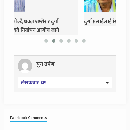
दुर्गा प्रसाईंलाई रिहा गर्न अदालतको आदेश
एमाले 
गर्ने 
युग दर्पण
लेखकबाट थप
Facebook Comments