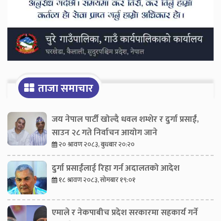
ताजा समाचार
जय नेपाल पार्टी खोल्दै धवल शम्शेर र दुर्गा प्रसाईं,
साउन २८ गते निर्वाचन आयोग जाने
२० श्रावण २०८३, बुधबार २०:२०
दुर्गा प्रसाईंलाई रिहा गर्न अदालतको आदेश
१८ श्रावण २०८३, सोमबार १९:०१
एमाले र नेकपाबीच प्रदेश सरकारमा सहकार्य गर्ने