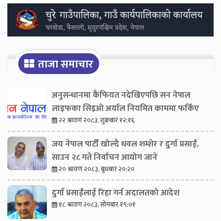
ताजा समाचार
अनुसन्धानमा कैफियत नदेखिएपछि सन नेपाल
लाइफका सिइओ अर्याल नियमित काममा फर्किए
२२ श्रावण २०८३, शुक्रबार १२:१६
जय नेपाल पार्टी खोल्दै धवल शम्शेर र दुर्गा प्रसाईं,
साउन २८ गते निर्वाचन आयोग जाने
२० श्रावण २०८३, बुधबार २०:२०
दुर्गा प्रसाईंलाई रिहा गर्न अदालतको आदेश
१८ श्रावण २०८३, सोमबार १९:०१