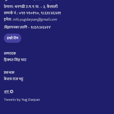
ठेगाना:
धनगढी उ.म.न.पा. – ३, कैलाली
सम्पर्क नं.: ०९१-५९०१५०, ९८६१८४६४११
इमेल:
info.yugdarpan@gmail.com
विज्ञापनका लागि – ९८६१८४६४११
हाम्रो टिम
सम्पादक
हिक्मत सिह भाट
प्रबन्धक
केशव राज भट्ट
थप
Tweets by Yug Darpan