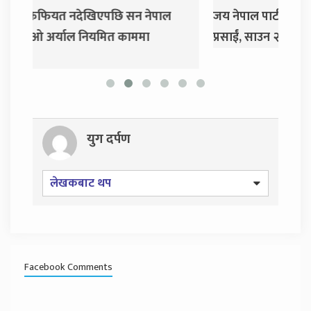
जय नेपाल पार्टी खोल्दै धवल शम्शेर र दुर्गा
दुर्ग
प्रसाईं, साउन २८ गते निर्वाचन आयोग जाने
युग दर्पण
लेखकबाट थप
Facebook Comments