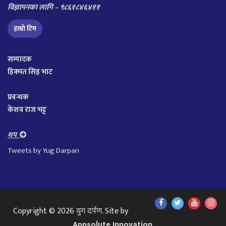
विज्ञापनका लागि – ९८६१८४६४११
हाम्रो टिम
सम्पादक
हिक्मत सिह भाट
प्रबन्धक
केशव राज भट्ट
थप
Tweets by Yug Darpan
Find
Find
Find
Fol
Copyright © 2026
युग दर्पण
. Site by
Us
Us
Us
Us
Appsolute Innovation
.