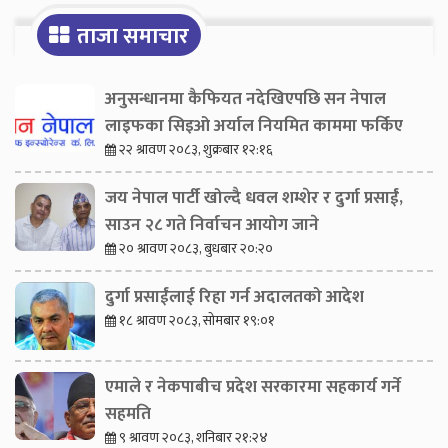
ताजा समाचार
अनुसन्धानमा कैफियत नदेखिएपछि सन नेपाल
लाइफका सिइओ अर्याल नियमित काममा फर्किए
२२ श्रावण २०८३, शुक्रबार १२:१६
जय नेपाल पार्टी खोल्दै धवल शम्शेर र दुर्गा प्रसाईं,
साउन २८ गते निर्वाचन आयोग जाने
२० श्रावण २०८३, बुधबार २०:२०
दुर्गा प्रसाईंलाई रिहा गर्न अदालतको आदेश
१८ श्रावण २०८३, सोमबार १९:०१
एमाले र नेकपाबीच प्रदेश सरकारमा सहकार्य गर्ने
सहमति
९ श्रावण २०८३, शनिबार २१:२४