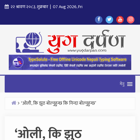
Skip
२२ श्रावण २०८३, शुक्रबार | 07 Aug 2026, Fri
to
Find
Find
Find
Fol
content
Us
Us
Us
Us
On
On
On
On
Facebook
Twitter
Youtube
In
मेनु
‘ओली, कि झुठ बोल्नुहुन्छ कि निन्दा बोल्नुहुन्छ’
Home
‘ओली, कि झुठ