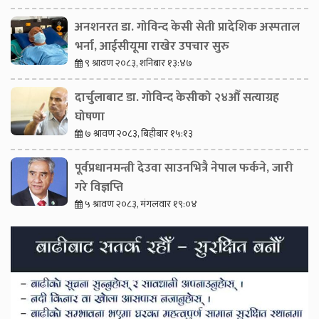
अनशनरत डा. गोविन्द केसी सेती प्रादेशिक अस्पताल
भर्ना, आईसीयूमा राखेर उपचार सुरु
९ श्रावण २०८३, शनिबार १३:४७
दार्चुलाबाट डा. गोविन्द केसीको २४औँ सत्याग्रह
घोषणा
७ श्रावण २०८३, बिहीबार १५:१३
पूर्वप्रधानमन्त्री देउवा साउनभित्रै नेपाल फर्कने, जारी
गरे विज्ञप्ति
५ श्रावण २०८३, मंगलवार १९:०४