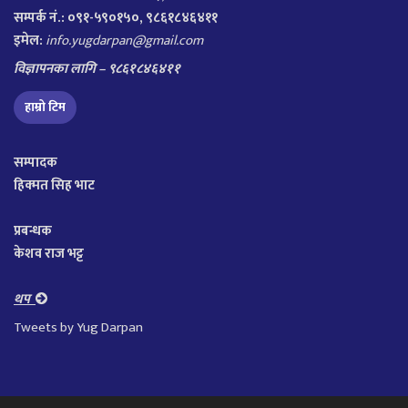
सम्पर्क नं.: ०९१-५९०१५०, ९८६१८४६४११
इमेल:
info.yugdarpan@gmail.com
विज्ञापनका लागि – ९८६१८४६४११
हाम्रो टिम
सम्पादक
हिक्मत सिह भाट
प्रबन्धक
केशव राज भट्ट
थप
Tweets by Yug Darpan