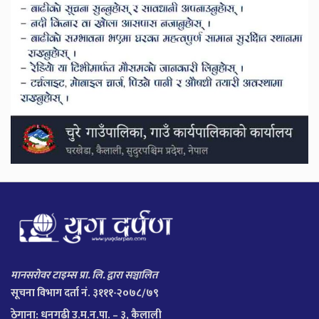
मानसरोवर टाइम्स प्रा. लि. द्वारा सञ्चालित
सूचना विभाग दर्ता नं. ३१११-२०७८/७९
ठेगाना:
धनगढी उ.म.न.पा. – ३, कैलाली