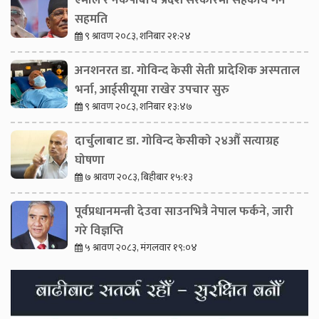
एमाले र नेकपाबीच प्रदेश सरकारमा सहकार्य गर्ने
सहमति
९ श्रावण २०८३, शनिबार २१:२४
अनशनरत डा. गोविन्द केसी सेती प्रादेशिक अस्पताल
भर्ना, आईसीयूमा राखेर उपचार सुरु
९ श्रावण २०८३, शनिबार १३:४७
दार्चुलाबाट डा. गोविन्द केसीको २४औँ सत्याग्रह
घोषणा
७ श्रावण २०८३, बिहीबार १५:१३
पूर्वप्रधानमन्त्री देउवा साउनभित्रै नेपाल फर्कने, जारी
गरे विज्ञप्ति
५ श्रावण २०८३, मंगलवार १९:०४