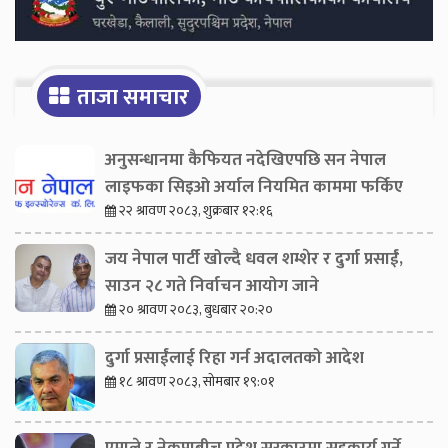
ताजा समाचार
अनुसन्धानमा कैफियत नदेखिएपछि सन नेपाल
लाइफका सिइओ अर्याल नियमित काममा फर्किए
२२ श्रावण २०८३, शुक्रबार १२:१६
जय नेपाल पार्टी खोल्दै धवल शम्शेर र दुर्गा प्रसाईं,
साउन २८ गते निर्वाचन आयोग जाने
२० श्रावण २०८३, बुधबार २०:२०
दुर्गा प्रसाईंलाई रिहा गर्न अदालतको आदेश
१८ श्रावण २०८३, सोमबार १९:०१