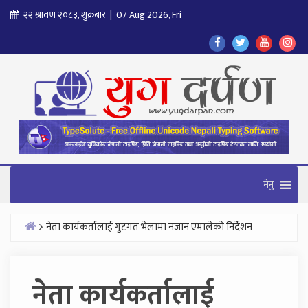
Skip
२२ श्रावण २०८३, शुक्रबार | 07 Aug 2026, Fri
to
Find
Find
Find
Fol
content
Us
Us
Us
Us
On
On
On
On
Facebook
Twitter
Youtube
In
मेनु
नेता कार्यकर्तालाई गुटगत भेलामा नजान एमालेको निर्देशन
Home
नेता कार्यकर्तालाई