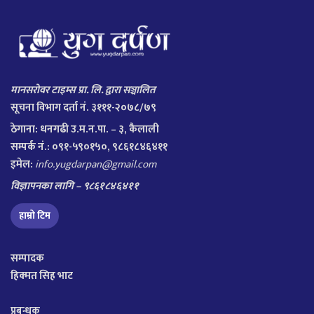
मानसरोवर टाइम्स प्रा. लि. द्वारा सञ्चालित
सूचना विभाग दर्ता नं. ३१११-२०७८/७९
ठेगाना:
धनगढी उ.म.न.पा. – ३, कैलाली
सम्पर्क नं.: ०९१-५९०१५०, ९८६१८४६४११
इमेल:
info.yugdarpan@gmail.com
विज्ञापनका लागि – ९८६१८४६४११
हाम्रो टिम
सम्पादक
हिक्मत सिह भाट
प्रबन्धक