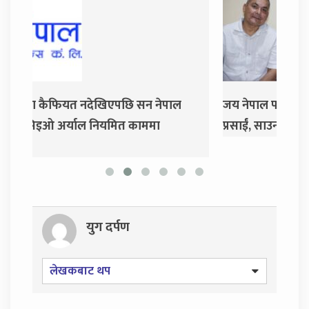
जय नेपाल पार्टी खोल्दै धवल शम्शेर र दुर्गा
दुर्गा
प्रसाईं, साउन २८ गते निर्वाचन आयोग जाने
युग दर्पण
लेखकबाट थप