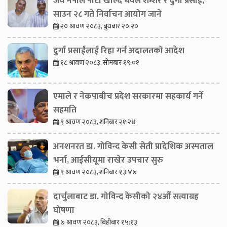
जय नेपाल पार्टी खोल्दै धवल शम्शेर र दुर्गा प्रसाईं,
साउन २८ गते निर्वाचन आयोग जाने
२० श्रावण २०८३, बुधबार २०:२०
दुर्गा प्रसाईंलाई रिहा गर्न अदालतको आदेश
१८ श्रावण २०८३, सोमबार १९:०१
एमाले र नेकपाबीच प्रदेश सरकारमा सहकार्य गर्ने
सहमति
९ श्रावण २०८३, शनिबार २१:२४
अनशनरत डा. गोविन्द केसी सेती प्रादेशिक अस्पताल
भर्ना, आईसीयूमा राखेर उपचार सुरु
९ श्रावण २०८३, शनिबार १३:४७
दार्चुलाबाट डा. गोविन्द केसीको २४औँ सत्याग्रह
घोषणा
७ श्रावण २०८३, बिहीबार १५:१३