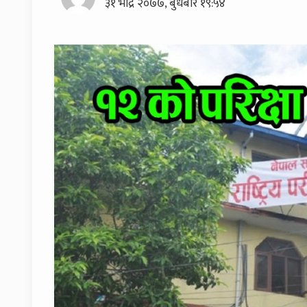
३१ भाद्र २०७७, बुधबार १९:५४