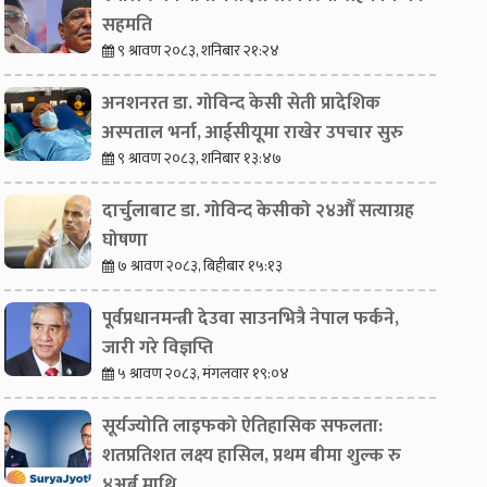
सहमति
९ श्रावण २०८३, शनिबार २१:२४
अनशनरत डा. गोविन्द केसी सेती प्रादेशिक
अस्पताल भर्ना, आईसीयूमा राखेर उपचार सुरु
९ श्रावण २०८३, शनिबार १३:४७
दार्चुलाबाट डा. गोविन्द केसीको २४औँ सत्याग्रह
घोषणा
७ श्रावण २०८३, बिहीबार १५:१३
पूर्वप्रधानमन्त्री देउवा साउनभित्रै नेपाल फर्कने,
जारी गरे विज्ञप्ति
५ श्रावण २०८३, मंगलवार १९:०४
सूर्यज्योति लाइफको ऐतिहासिक सफलता:
शतप्रतिशत लक्ष्य हासिल, प्रथम बीमा शुल्क रु
४अर्ब माथि