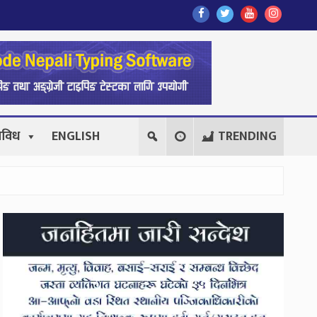
Find
Find
Find
Follow
Us
Us
Us
Us
On
On
On
On
Facebook
Twitter
Youtube
Instagr
िविध
ENGLISH
TRENDING
Secondary
Sidebar