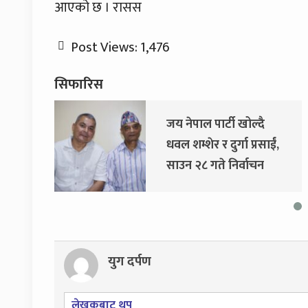
आएको छ । रासस
Post Views:
1,476
सिफारिस
ै
दुर्गा प्रसाईंलाई रिहा गर्न
साईं,
अदालतको आदेश
न
युग दर्पण
लेखकबाट थप