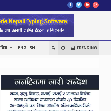
Find
Find
Find
Follow
Us
Us
Us
Us
On
On
On
On
Facebook
Twitter
Youtube
Instagr
िविध
ENGLISH
TRENDING
Secondary
Sidebar