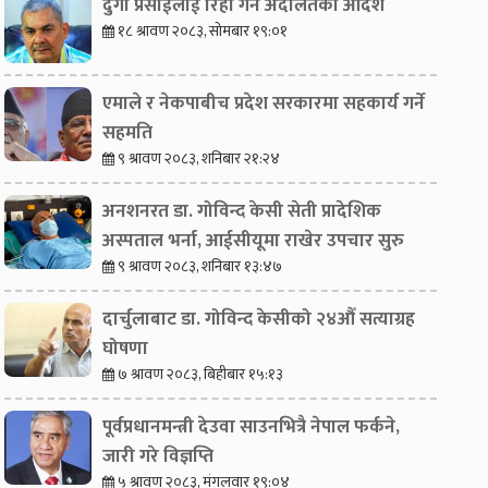
दुर्गा प्रसाईंलाई रिहा गर्न अदालतको आदेश
१८ श्रावण २०८३, सोमबार १९:०१
एमाले र नेकपाबीच प्रदेश सरकारमा सहकार्य गर्ने
सहमति
९ श्रावण २०८३, शनिबार २१:२४
अनशनरत डा. गोविन्द केसी सेती प्रादेशिक
अस्पताल भर्ना, आईसीयूमा राखेर उपचार सुरु
९ श्रावण २०८३, शनिबार १३:४७
दार्चुलाबाट डा. गोविन्द केसीको २४औँ सत्याग्रह
घोषणा
७ श्रावण २०८३, बिहीबार १५:१३
पूर्वप्रधानमन्त्री देउवा साउनभित्रै नेपाल फर्कने,
जारी गरे विज्ञप्ति
५ श्रावण २०८३, मंगलवार १९:०४