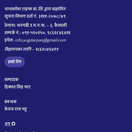
मानसरोवर टाइम्स प्रा. लि. द्वारा सञ्चालित
सूचना विभाग दर्ता नं. ३१११-२०७८/७९
ठेगाना:
धनगढी उ.म.न.पा. – ३, कैलाली
सम्पर्क नं.: ०९१-५९०१५०, ९८६१८४६४११
इमेल:
info.yugdarpan@gmail.com
विज्ञापनका लागि – ९८६१८४६४११
हाम्रो टिम
सम्पादक
हिक्मत सिह भाट
प्रबन्धक
केशव राज भट्ट
थप