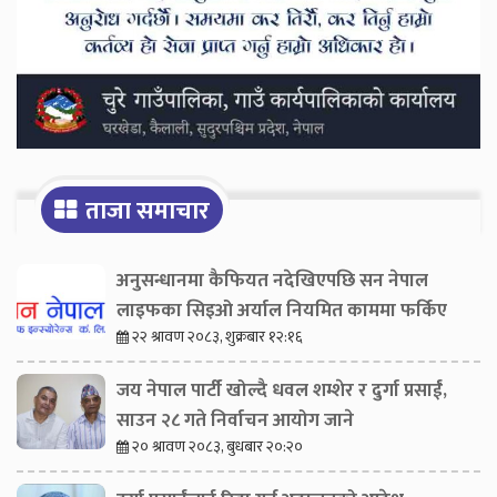
ताजा समाचार
अनुसन्धानमा कैफियत नदेखिएपछि सन नेपाल
लाइफका सिइओ अर्याल नियमित काममा फर्किए
२२ श्रावण २०८३, शुक्रबार १२:१६
जय नेपाल पार्टी खोल्दै धवल शम्शेर र दुर्गा प्रसाईं,
साउन २८ गते निर्वाचन आयोग जाने
२० श्रावण २०८३, बुधबार २०:२०