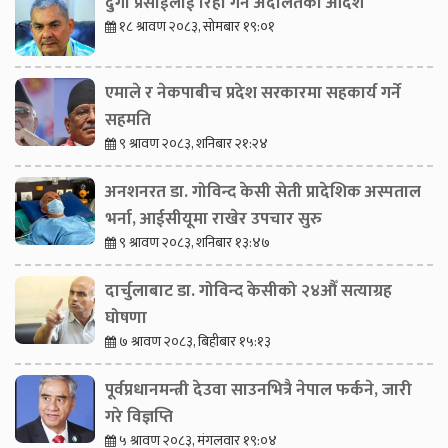
दुर्गा प्रसाईंलाई रिहा गर्न अदालतको आदेश
१८ श्रावण २०८३, सोमबार १९:०१
एमाले र नेकपाबीच प्रदेश सरकारमा सहकार्य गर्ने
सहमति
९ श्रावण २०८३, शनिबार २१:२४
अनशनरत डा. गोविन्द केसी सेती प्रादेशिक अस्पताल
भर्ना, आईसीयूमा राखेर उपचार सुरु
९ श्रावण २०८३, शनिबार १३:४७
दार्चुलाबाट डा. गोविन्द केसीको २४औँ सत्याग्रह
घोषणा
७ श्रावण २०८३, बिहीबार १५:१३
पूर्वप्रधानमन्त्री देउवा साउनभित्रै नेपाल फर्कने, जारी
गरे विज्ञप्ति
५ श्रावण २०८३, मंगलवार १९:०४