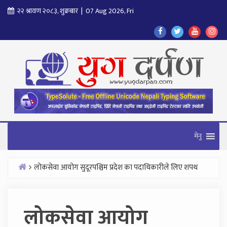
Skip
२२ श्रावण २०८३, शुक्रबार | 07 Aug 2026, Fri
to
Find
Find
Find
Fol
content
Us
Us
Us
Us
On
On
On
On
Facebook
Twitter
Youtube
In
मेनु
लोकसेवा आयोग सुदूरपश्चिम प्रदेश का पदाधिकारीले लिए शपथ
Home
लोकसेवा आयोग