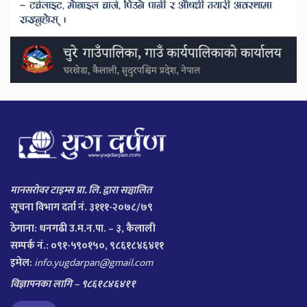
मानसरोवर टाइम्स प्रा. लि. द्वारा सञ्चालित
सूचना विभाग दर्ता नं. ३१११-२०७८/७९
ठेगाना:
धनगढी उ.म.न.पा. – ३, कैलाली
सम्पर्क नं.: ०९१-५९०१५०, ९८६१८४६४११
इमेल:
info.yugdarpan@gmail.com
विज्ञापनका लागि – ९८६१८४६४११