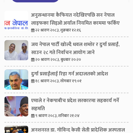
अनुसन्धानमा कैफियत नदेखिएपछि सन नेपाल
लाइफका सिइओ अर्याल नियमित काममा फर्किए
२२ श्रावण २०८३, शुक्रबार १२:१६
जय नेपाल पार्टी खोल्दै धवल शम्शेर र दुर्गा प्रसाईं,
साउन २८ गते निर्वाचन आयोग जाने
२० श्रावण २०८३, बुधबार २०:२०
दुर्गा प्रसाईंलाई रिहा गर्न अदालतको आदेश
१८ श्रावण २०८३, सोमबार १९:०१
एमाले र नेकपाबीच प्रदेश सरकारमा सहकार्य गर्ने
सहमति
९ श्रावण २०८३, शनिबार २१:२४
अनशनरत डा. गोविन्द केसी सेती प्रादेशिक अस्पताल