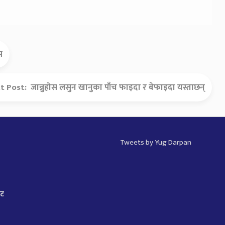
स
t Post:
जान्नुहोस लसुन खानुका पाँच फाइदा र बेफाइदा यस्ताछन्
Tweets by Yug Darpan
ाट