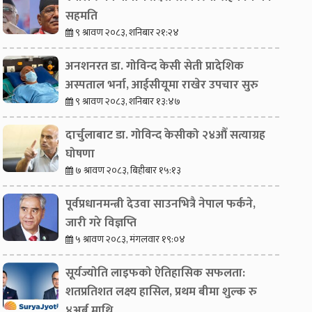
सहमति
९ श्रावण २०८३, शनिबार २१:२४
अनशनरत डा. गोविन्द केसी सेती प्रादेशिक
अस्पताल भर्ना, आईसीयूमा राखेर उपचार सुरु
९ श्रावण २०८३, शनिबार १३:४७
दार्चुलाबाट डा. गोविन्द केसीको २४औँ सत्याग्रह
घोषणा
७ श्रावण २०८३, बिहीबार १५:१३
पूर्वप्रधानमन्त्री देउवा साउनभित्रै नेपाल फर्कने,
जारी गरे विज्ञप्ति
५ श्रावण २०८३, मंगलवार १९:०४
सूर्यज्योति लाइफको ऐतिहासिक सफलता:
शतप्रतिशत लक्ष्य हासिल, प्रथम बीमा शुल्क रु
४अर्ब माथि