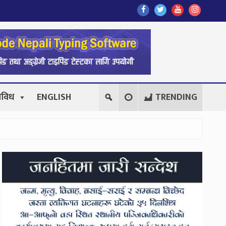
Find
Find
Find
Follow
Us
Us
Us
Us
On
On
On
On
Facebook
Twitter
Youtube
Instagr
िविध
ENGLISH
TRENDING
Secondary
Sidebar