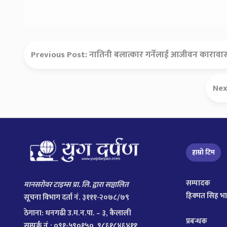
Previous Post:
नातिनी बलात्कार गर्नेलाई आजीवन कारावा
Nex
हाम्रो टिम
सम्पादक
मानसरोवर टाइम्स प्रा. लि. द्वारा सञ्चालित
हिक्मत सिह भ
सूचना विभाग दर्ता नं. ३१११-२०७८/७९
ठेगाना:
धनगढी उ.म.न.पा. – ३, कैलाली
प्रबन्धक
सम्पर्क नं.: ०९१-५९०१५०, ९८६१८४६४११