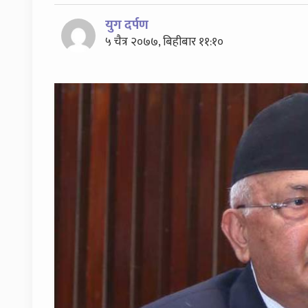
युग दर्पण
५ चैत्र २०७७, बिहीबार ११:१०