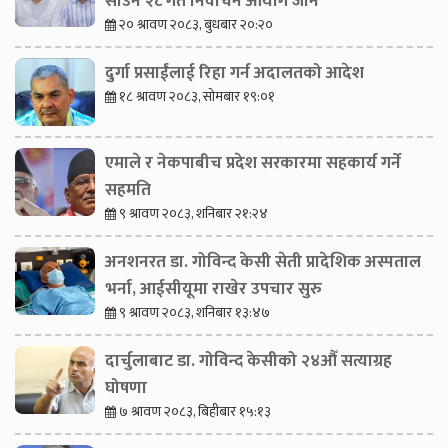
साउन २८ गते निर्वाचन आयोग जाने
२० श्रावण २०८३, बुधबार २०:२०
दुर्गा प्रसाईंलाई रिहा गर्न अदालतको आदेश
१८ श्रावण २०८३, सोमबार १९:०१
एमाले र नेकपाबीच प्रदेश सरकारमा सहकार्य गर्ने
सहमति
९ श्रावण २०८३, शनिबार २१:२४
अनशनरत डा. गोविन्द केसी सेती प्रादेशिक अस्पताल
भर्ना, आईसीयूमा राखेर उपचार सुरु
९ श्रावण २०८३, शनिबार १३:४७
दार्चुलाबाट डा. गोविन्द केसीको २४औँ सत्याग्रह
घोषणा
७ श्रावण २०८३, बिहीबार १५:१३