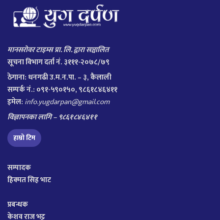
मानसरोवर टाइम्स प्रा. लि. द्वारा सञ्चालित
सूचना विभाग दर्ता नं. ३१११-२०७८/७९
ठेगाना:
धनगढी उ.म.न.पा. – ३, कैलाली
सम्पर्क नं.: ०९१-५९०१५०, ९८६१८४६४११
इमेल:
info.yugdarpan@gmail.com
विज्ञापनका लागि – ९८६१८४६४११
हाम्रो टिम
सम्पादक
हिक्मत सिह भाट
प्रबन्धक
केशव राज भट्ट