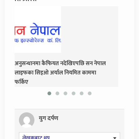
अनुसन्धानमा कैफियत नदेखिएपछि सन नेपाल
जय नेपाल पार्
लाइफका सिइओ अर्याल नियमित काममा
प्रसाईं, साउ
फर्किए
युग दर्पण
लेखकबाट थप