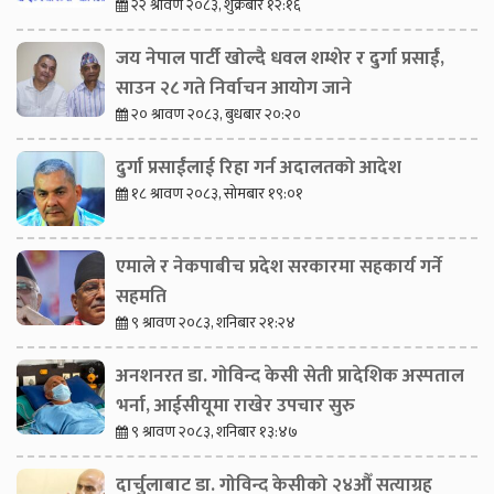
२२ श्रावण २०८३, शुक्रबार १२:१६
जय नेपाल पार्टी खोल्दै धवल शम्शेर र दुर्गा प्रसाईं,
साउन २८ गते निर्वाचन आयोग जाने
२० श्रावण २०८३, बुधबार २०:२०
दुर्गा प्रसाईंलाई रिहा गर्न अदालतको आदेश
१८ श्रावण २०८३, सोमबार १९:०१
एमाले र नेकपाबीच प्रदेश सरकारमा सहकार्य गर्ने
सहमति
९ श्रावण २०८३, शनिबार २१:२४
अनशनरत डा. गोविन्द केसी सेती प्रादेशिक अस्पताल
भर्ना, आईसीयूमा राखेर उपचार सुरु
९ श्रावण २०८३, शनिबार १३:४७
दार्चुलाबाट डा. गोविन्द केसीको २४औँ सत्याग्रह