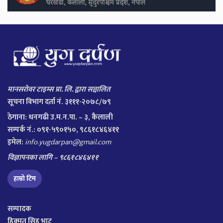
मानसरोवर टाइम्स प्रा. लि. द्वारा सञ्चालित
सूचना विभाग दर्ता नं. ३१११-२०७८/७९
ठेगाना:
धनगढी उ.म.न.पा. – ३, कैलाली
सम्पर्क नं.: ०९१-५९०१५०, ९८६१८४६४११
इमेल:
info.yugdarpan@gmail.com
विज्ञापनका लागि – ९८६१८४६४११
हाम्रो टिम
सम्पादक
हिक्मत सिह भाट