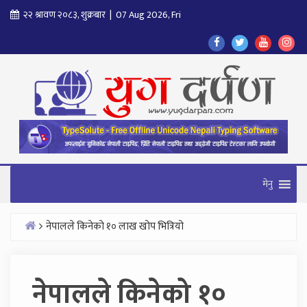
Skip
२२ श्रावण २०८३, शुक्रबार | 07 Aug 2026, Fri
to
Find
Find
Find
Fol
content
Us
Us
Us
Us
On
On
On
On
Facebook
Twitter
Youtube
In
मेनु
नेपालले किनेको १० लाख खोप भित्रियो
Home
नेपालले किनेको १०