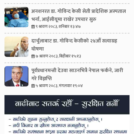
अनशनरत डा. गोविन्द केसी सेती प्रादेशिक अस्पताल
भर्ना, आईसीयूमा राखेर उपचार सुरु
९ श्रावण २०८३, शनिबार १३:४७
दार्चुलाबाट डा. गोविन्द केसीको २४औँ सत्याग्रह
घोषणा
७ श्रावण २०८३, बिहीबार १५:१३
पूर्वप्रधानमन्त्री देउवा साउनभित्रै नेपाल फर्कने, जारी
गरे विज्ञप्ति
५ श्रावण २०८३, मंगलवार १९:०४