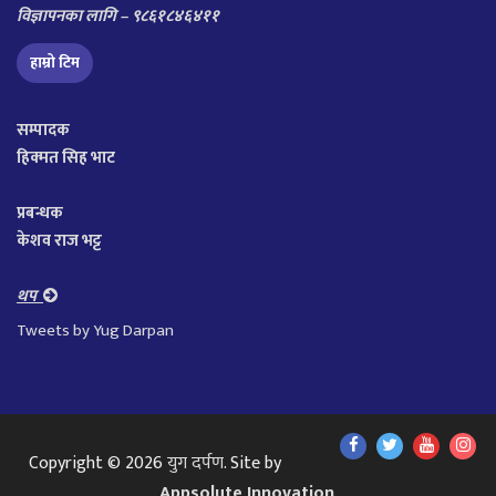
विज्ञापनका लागि – ९८६१८४६४११
हाम्रो टिम
सम्पादक
हिक्मत सिह भाट
प्रबन्धक
केशव राज भट्ट
थप
Tweets by Yug Darpan
Find
Find
Find
Fol
Copyright © 2026
युग दर्पण
. Site by
Us
Us
Us
Us
Appsolute Innovation
.