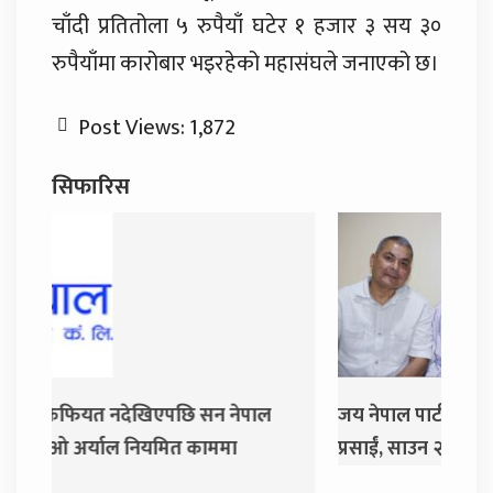
चाँदी प्रतितोला ५ रुपैयाँ घटेर १ हजार ३ सय ३०
रुपैयाँमा कारोबार भइरहेको महासंघले जनाएको छ।
Post Views:
1,872
सिफारिस
ल
जय नेपाल पार्टी खोल्दै धवल शम्शेर र दुर्गा
दुर्
प्रसाईं, साउन २८ गते निर्वाचन आयोग जाने