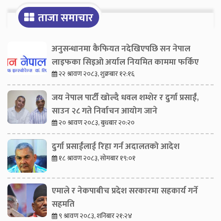
ताजा समाचार
अनुसन्धानमा कैफियत नदेखिएपछि सन नेपाल
लाइफका सिइओ अर्याल नियमित काममा फर्किए
२२ श्रावण २०८३, शुक्रबार १२:१६
जय नेपाल पार्टी खोल्दै धवल शम्शेर र दुर्गा प्रसाईं,
साउन २८ गते निर्वाचन आयोग जाने
२० श्रावण २०८३, बुधबार २०:२०
दुर्गा प्रसाईंलाई रिहा गर्न अदालतको आदेश
१८ श्रावण २०८३, सोमबार १९:०१
एमाले र नेकपाबीच प्रदेश सरकारमा सहकार्य गर्ने
सहमति
९ श्रावण २०८३, शनिबार २१:२४