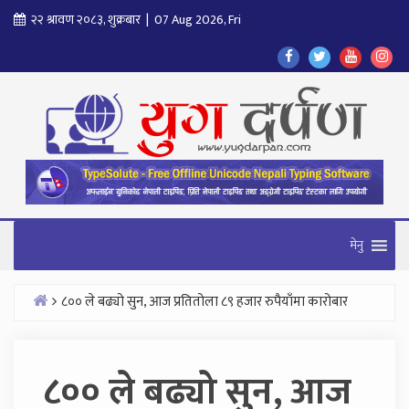
Skip
२२ श्रावण २०८३, शुक्रबार | 07 Aug 2026, Fri
to
Find
Find
Find
Fol
content
Us
Us
Us
Us
On
On
On
On
Facebook
Twitter
Youtube
In
मेनु
८०० ले बढ्यो सुन, आज प्रतितोला ८९ हजार रुपैयाँमा कारोबार
Home
८०० ले बढ्यो सुन, आज