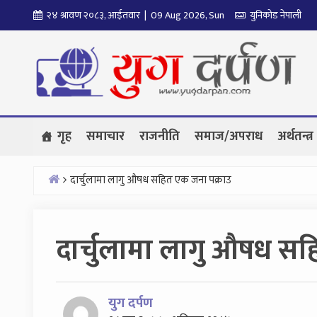
Skip
२४ श्रावण २०८३, आईतवार | 09 Aug 2026, Sun
युनिकोड नेपाली
to
content
गृह
समाचार
राजनीति
समाज/अपराध
अर्थतन्त्र
दार्चुलामा लागु औषध सहित एक जना पक्राउ
Home
दार्चुलामा लागु औषध सह
युग दर्पण