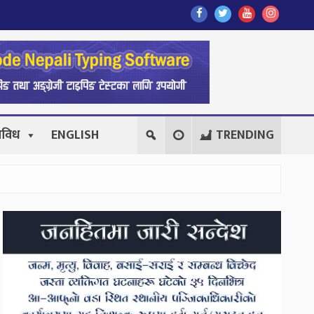
Find
Find
Find
Follow
Us
Us
Us
Us
On
On
On
On
Facebook
Twitter
Youtube
Instagr
िविध
ENGLISH
TRENDING
Secondary
Sidebar