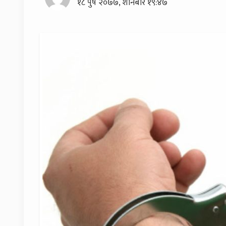
१८ पुष २०७७, शनिबार १९:४७