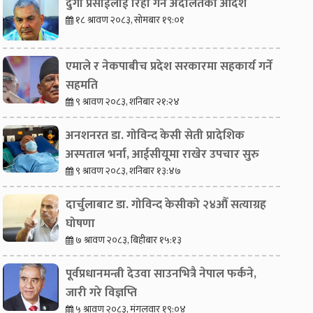
दुर्गा प्रसाईंलाई रिहा गर्न अदालतको आदेश
१८ श्रावण २०८३, सोमबार १९:०१
एमाले र नेकपाबीच प्रदेश सरकारमा सहकार्य गर्ने
सहमति
९ श्रावण २०८३, शनिबार २१:२४
अनशनरत डा. गोविन्द केसी सेती प्रादेशिक
अस्पताल भर्ना, आईसीयूमा राखेर उपचार सुरु
९ श्रावण २०८३, शनिबार १३:४७
दार्चुलाबाट डा. गोविन्द केसीको २४औँ सत्याग्रह
घोषणा
७ श्रावण २०८३, बिहीबार १५:१३
पूर्वप्रधानमन्त्री देउवा साउनभित्रै नेपाल फर्कने,
जारी गरे विज्ञप्ति
५ श्रावण २०८३, मंगलवार १९:०४