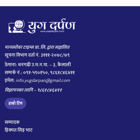
मानसरोवर टाइम्स प्रा. लि. द्वारा सञ्चालित
सूचना विभाग दर्ता नं. ३१११-२०७८/७९
ठेगाना:
धनगढी उ.म.न.पा. – ३, कैलाली
सम्पर्क नं.: ०९१-५९०१५०, ९८६१८४६४११
इमेल:
info.yugdarpan@gmail.com
विज्ञापनका लागि – ९८६१८४६४११
हाम्रो टिम
सम्पादक
हिक्मत सिह भाट