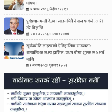
घोषणा
७ श्रावण २०८३, बिहीबार १५:१३
पूर्वप्रधानमन्त्री देउवा साउनभित्रै नेपाल फर्कने, जारी
गरे विज्ञप्ति
५ श्रावण २०८३, मंगलवार १९:०४
सूर्यज्योति लाइफको ऐतिहासिक सफलता:
शतप्रतिशत लक्ष्य हासिल, प्रथम बीमा शुल्क रु ४अर्ब
माथि
१ श्रावण २०८३, शुक्रबार १७:५२