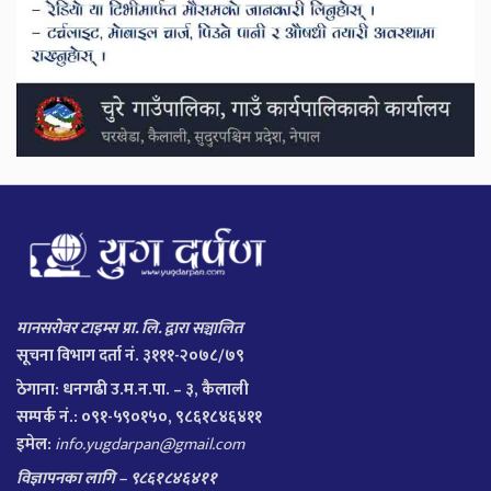
मानसरोवर टाइम्स प्रा. लि. द्वारा सञ्चालित
सूचना विभाग दर्ता नं. ३१११-२०७८/७९
ठेगाना:
धनगढी उ.म.न.पा. – ३, कैलाली
सम्पर्क नं.: ०९१-५९०१५०, ९८६१८४६४११
इमेल:
info.yugdarpan@gmail.com
विज्ञापनका लागि – ९८६१८४६४११