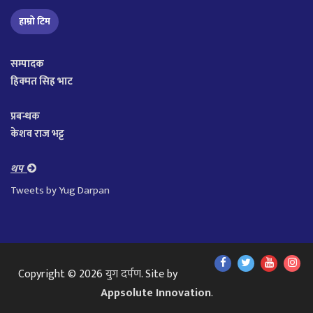
हाम्रो टिम
सम्पादक
हिक्मत सिह भाट
प्रबन्धक
केशव राज भट्ट
थप
Tweets by Yug Darpan
Find
Find
Find
Fol
Copyright © 2026
युग दर्पण
. Site by
Us
Us
Us
Us
Appsolute Innovation
.
On
On
On
On
Facebook
Twitter
Youtube
In