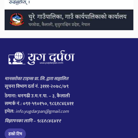
मानसरोवर टाइम्स प्रा. लि. द्वारा सञ्चालित
सूचना विभाग दर्ता नं. ३१११-२०७८/७९
ठेगाना:
धनगढी उ.म.न.पा. – ३, कैलाली
सम्पर्क नं.: ०९१-५९०१५०, ९८६१८४६४११
इमेल:
info.yugdarpan@gmail.com
विज्ञापनका लागि – ९८६१८४६४११
हाम्रो टिम