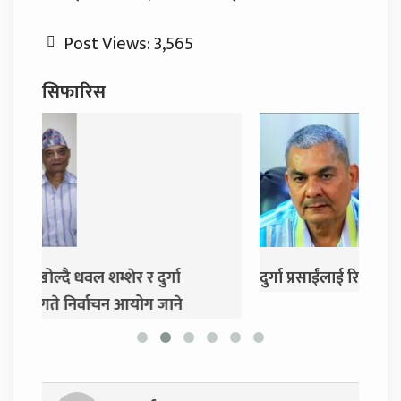
Post Views:
3,565
सिफारिस
दुर्गा प्रसाईंलाई रिहा गर्न अदालतको आदेश
एमाले
गर्ने 