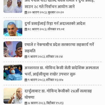
जय नेपाल पार्टी खोल्दै धवल शम्शेर र दुर्गा प्रसाईं,
साउन २८ गते निर्वाचन आयोग जाने
२० श्रावण २०८३, बुधबार २०:२०
दुर्गा प्रसाईंलाई रिहा गर्न अदालतको आदेश
१८ श्रावण २०८३, सोमबार १९:०१
एमाले र नेकपाबीच प्रदेश सरकारमा सहकार्य गर्ने
सहमति
९ श्रावण २०८३, शनिबार २१:२४
अनशनरत डा. गोविन्द केसी सेती प्रादेशिक अस्पताल
भर्ना, आईसीयूमा राखेर उपचार सुरु
९ श्रावण २०८३, शनिबार १३:४७
दार्चुलाबाट डा. गोविन्द केसीको २४औँ सत्याग्रह
घोषणा
७ श्रावण २०८३, बिहीबार १५:१३