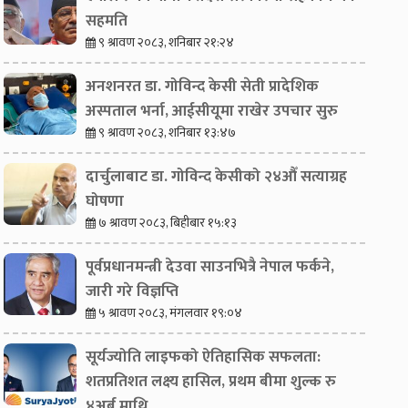
सहमति
९ श्रावण २०८३, शनिबार २१:२४
अनशनरत डा. गोविन्द केसी सेती प्रादेशिक
अस्पताल भर्ना, आईसीयूमा राखेर उपचार सुरु
९ श्रावण २०८३, शनिबार १३:४७
दार्चुलाबाट डा. गोविन्द केसीको २४औँ सत्याग्रह
घोषणा
७ श्रावण २०८३, बिहीबार १५:१३
पूर्वप्रधानमन्त्री देउवा साउनभित्रै नेपाल फर्कने,
जारी गरे विज्ञप्ति
५ श्रावण २०८३, मंगलवार १९:०४
सूर्यज्योति लाइफको ऐतिहासिक सफलता:
शतप्रतिशत लक्ष्य हासिल, प्रथम बीमा शुल्क रु
४अर्ब माथि