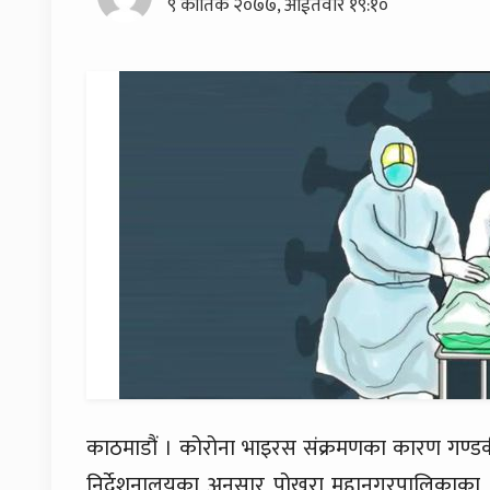
९ कार्तिक २०७७, आईतवार १९:१०
काठमाडौं । कोरोना भाइरस संक्रमणका कारण गण्डकी प
निर्देशनालयका अनुसार पोखरा महानगरपालिकाका ४२,