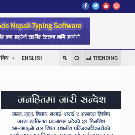
Find
Find
Find
Follow
Us
Us
Us
Us
On
On
On
On
Facebook
Twitter
Youtube
Instagr
िविध
ENGLISH
TRENDING
Secondary
Sidebar