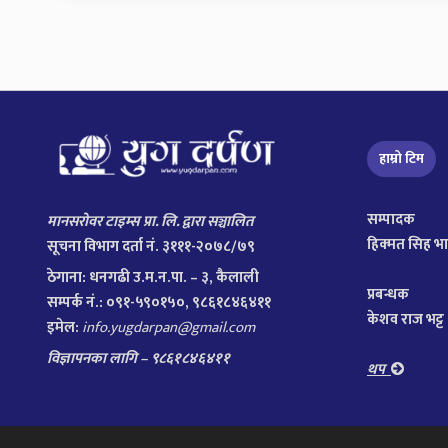
हाम्रो टिम
सम्पादक
मानसरोवर टाइम्स प्रा. लि. द्वारा सञ्चालित
हिक्मत सिह भ
सूचना विभाग दर्ता नं. ३१११-२०७८/७९
ठेगाना:
धनगढी उ.म.न.पा. – ३, कैलाली
प्रबन्धक
सम्पर्क नं.: ०९१-५९०१५०, ९८६१८४६४११
केशव राज भट्ट
इमेल:
info.yugdarpan@gmail.com
विज्ञापनका लागि – ९८६१८४६४११
थप