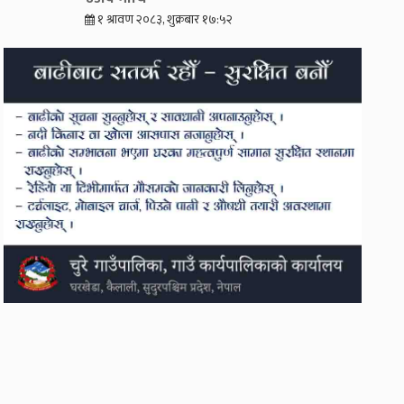
१ श्रावण २०८३, शुक्रबार १७:५२
अनशनरत डा. गोविन्द
केसी सेती प्रादेशिक
अस्पताल भर्ना,
आईसीयूमा राखेर उपचार