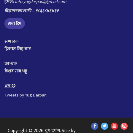
इमेल:
info.yugdarpan@gmail.com
विज्ञापनका लागि – ९८६१८४६४११
हाम्रो टिम
सम्पादक
हिक्मत सिह भाट
प्रबन्धक
केशव राज भट्ट
थप
Tweets by Yug Darpan
Find
Find
Find
Fol
Copyright © 2026
युग दर्पण
. Site by
Us
Us
Us
Us