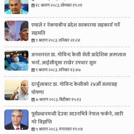
१८ श्रावण २०८३, सोमबार १९:०१
एमाले र नेकपाबीच प्रदेश सरकारमा सहकार्य गर्ने
सहमति
९ श्रावण २०८३, शनिबार २१:२४
अनशनरत डा. गोविन्द केसी सेती प्रादेशिक अस्पताल
भर्ना, आईसीयूमा राखेर उपचार सुरु
९ श्रावण २०८३, शनिबार १३:४७
दार्चुलाबाट डा. गोविन्द केसीको २४औँ सत्याग्रह
घोषणा
७ श्रावण २०८३, बिहीबार १५:१३
पूर्वप्रधानमन्त्री देउवा साउनभित्रै नेपाल फर्कने, जारी
गरे विज्ञप्ति
५ श्रावण २०८३, मंगलवार १९:०४