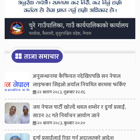
ताजा समाचार
अनुसन्धानमा कैफियत नदेखिएपछि सन नेपाल
लाइफका सिइओ अर्याल नियमित काममा फर्किए
२२ श्रावण २०८३, शुक्रबार १२:१६
जय नेपाल पार्टी खोल्दै धवल शम्शेर र दुर्गा प्रसाईं,
साउन २८ गते निर्वाचन आयोग जाने
२० श्रावण २०८३, बुधबार २०:२०
दुर्गा प्रसाईंलाई रिहा गर्न अदालतको आदेश