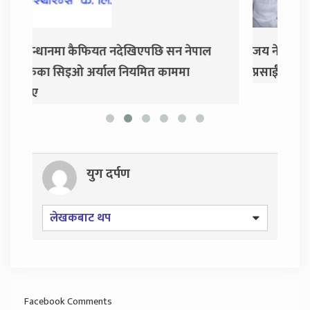
ल
जय नेपाल पार्टी खोल्दै धवल शम्शेर र दुर्गा
दुर्
प्रसाईं, साउन २८ गते निर्वाचन आयोग जाने
युग दर्पण
लेखकबाट थप
Facebook Comments