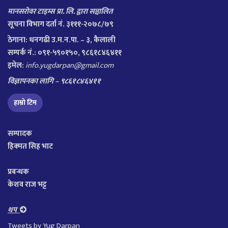
मानसरोवर टाइम्स प्रा. लि. द्वारा सञ्चालित
सूचना विभाग दर्ता नं. ३१११-२०७८/७९
ठेगाना:
धनगढी उ.म.न.पा. – ३, कैलाली
सम्पर्क नं.: ०९१-५९०१५०, ९८६१८४६४११
इमेल:
info.yugdarpan@gmail.com
विज्ञापनका लागि – ९८६१८४६४११
हाम्रो टिम
सम्पादक
हिक्मत सिह भाट
प्रबन्धक
केशव राज भट्ट
थप
Tweets by Yug Darpan