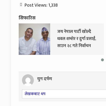
Post Views:
1,338
सिफारिस
ै
दुर्गा प्रसाईंलाई रिहा गर्न
साईं,
अदालतको आदेश
न
युग दर्पण
लेखकबाट थप