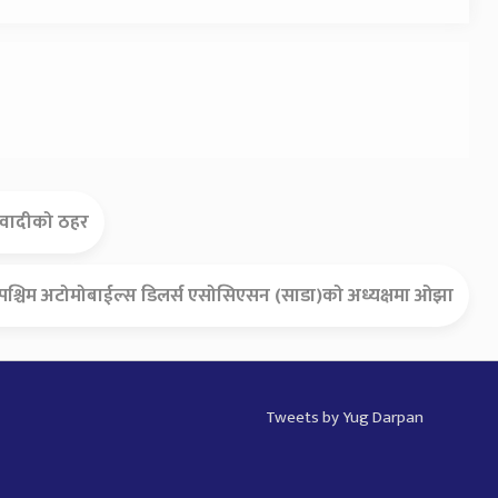
ाओवादीको ठहर
रपश्चिम अटोमोबाईल्स डिलर्स एसोसिएसन (साडा)को अध्यक्षमा ओझा
Tweets by Yug Darpan