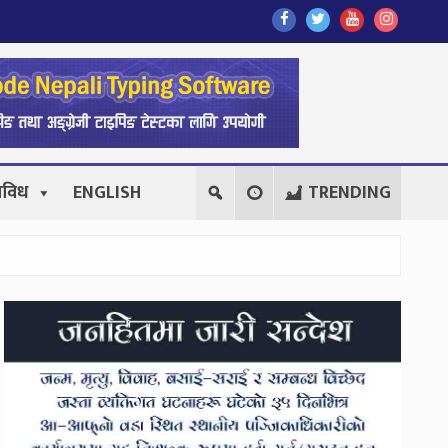
Find
Find
Find
Follow
Us
Us
Us
Us
On
On
On
On
Facebook
Twitter
Youtube
Instagr
िविध
ENGLISH
TRENDING
Secondary
Sidebar