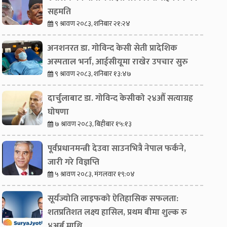
सहमति
९ श्रावण २०८३, शनिबार २१:२४
अनशनरत डा. गोविन्द केसी सेती प्रादेशिक
अस्पताल भर्ना, आईसीयूमा राखेर उपचार सुरु
९ श्रावण २०८३, शनिबार १३:४७
दार्चुलाबाट डा. गोविन्द केसीको २४औँ सत्याग्रह
घोषणा
७ श्रावण २०८३, बिहीबार १५:१३
पूर्वप्रधानमन्त्री देउवा साउनभित्रै नेपाल फर्कने,
जारी गरे विज्ञप्ति
५ श्रावण २०८३, मंगलवार १९:०४
सूर्यज्योति लाइफको ऐतिहासिक सफलता:
शतप्रतिशत लक्ष्य हासिल, प्रथम बीमा शुल्क रु
४अर्ब माथि